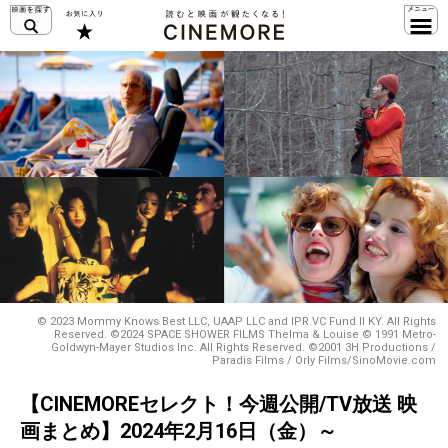
© 2023 Mommy Knows Best LLC, UAAP LLC and IPR.VC Fund II KY. All Rights
Reserved. ©2024 SPACE SHOWER FILMS Thelma & Louise © 1991 Metro-
Goldwyn-Mayer Studios Inc. All Rights Reserved. ©2001 3H Productions /
Paradis Films / Orly Films/SinoMovie.com
【CINEMOREセレクト！今週公開/TV放送 映
画まとめ】2024年2月16日（金）～