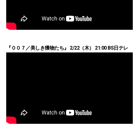
『００７／美しき獲物たち』 2/22（木） 21:00 BS日テレ