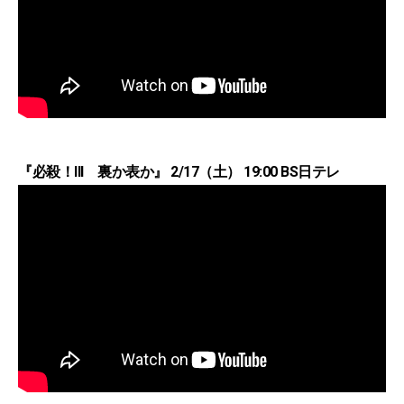
『必殺！III 裏か表か』 2/17（土） 19:00 BS日テレ