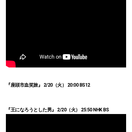
『座頭市血笑旅』 2/20（火） 20:00 BS12
『王になろうとした男』 2/20（火） 25:50 NHK BS