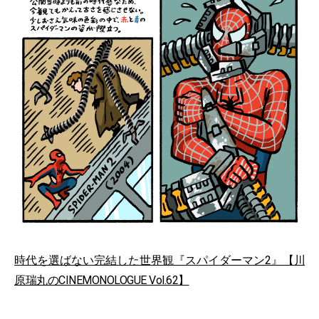
時代を選ばない完結した世界観『スパイダーマン2』【川
原瑞丸のCINEMONOLOGUE Vol.62】