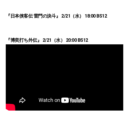
『日本侠客伝 雷門の決斗』 2/21（水） 18:00 BS12
『博奕打ち外伝』 2/21（水） 20:00 BS12