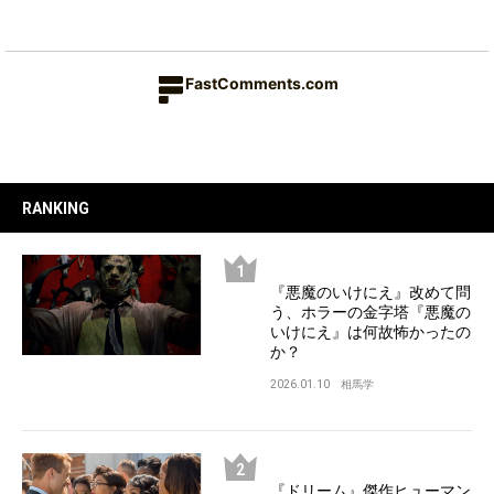
FastComments.com
RANKING
『悪魔のいけにえ』改めて問
う、ホラーの金字塔『悪魔の
いけにえ』は何故怖かったの
か？
2026.01.10
相馬学
『ドリーム』傑作ヒューマン