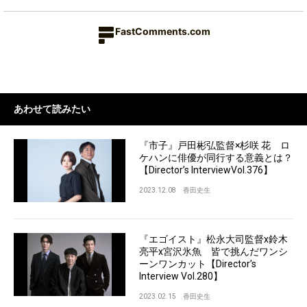
FastComments.com
あわせて読みたい
『市子』戸田彬弘監督×杉咲 花 ロ
ケハンに俳優が同行する意義とは？
【Director’s InterviewVol.376】
2023.12.08
香田史生
『エゴイスト』松永大司監督x鈴木
亮平x宮沢氷魚 皆で挑んだワンシ
ーンワンカット【Director’s
Interview Vol.280】
2023.02.15
香田史生