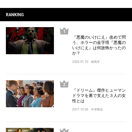
RANKING
『悪魔のいけにえ』改めて問
う、ホラーの金字塔『悪魔の
いけにえ』は何故怖かったの
か？
2026.01.10
相馬学
『ドリーム』傑作ヒューマン
ドラマを裏で支えた３人の女
性とは
2017.10.03
牛津厚信