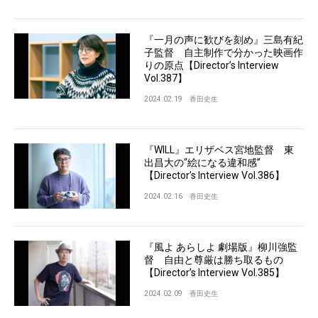
『一月の声に歓びを刻め』三島有紀
子監督 自主制作で分かった映画作
りの原点【Director’s Interview
Vol.387】
2024.02.19
香田史生
『WILL』エリザベス宮地監督 東
出昌大の“絵になる違和感”
【Director’s Interview Vol.386】
2024.02.16
香田史生
『風よ あらしよ 劇場版』柳川強監
督 自由と尊厳は勝ち取るもの
【Director’s Interview Vol.385】
2024.02.09
香田史生