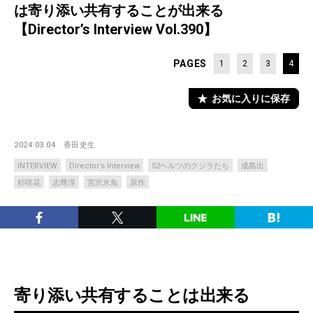
は寄り添い共有することが出来る
【Director’s Interview Vol.390】
PAGES
1
2
3
4
お気に入りに保存
2024.03.04
香田史生
INTERVIEW
Director’s Interview
52ヘルツのクジラたち
成島出
杉咲花
志尊淳
宮沢氷魚
原作
寄り添い共有することは出来る