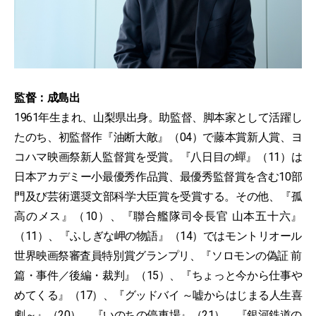
監督：成島出
1961年生まれ、山梨県出身。助監督、脚本家として活躍し
たのち、初監督作『油断大敵』（04）で藤本賞新人賞、ヨ
コハマ映画祭新人監督賞を受賞。『八日目の蟬』（11）は
日本アカデミー小最優秀作品賞、最優秀監督賞を含む10部
門及び芸術選奨文部科学大臣賞を受賞する。その他、『孤
高のメス』（10）、『聯合艦隊司令長官 山本五十六』
（11）、『ふしぎな岬の物語』（14）ではモントリオール
世界映画祭審査員特別賞グランプリ、『ソロモンの偽証 前
篇・事件／後編・裁判』（15）、『ちょっと今から仕事や
めてくる』（17）、『グッドバイ ～嘘からはじまる人生喜
劇～』（20）、『いのちの停車場』（21）、『銀河鉄道の