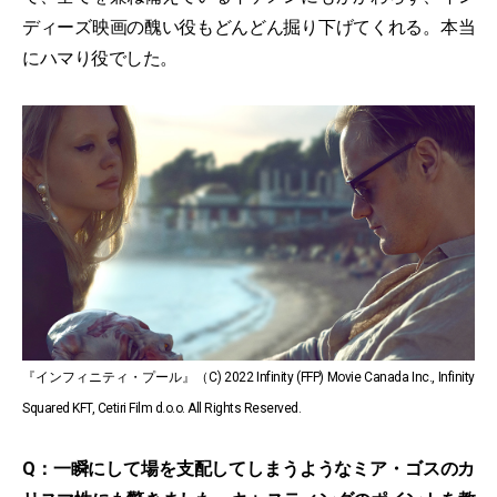
ディーズ映画の醜い役もどんどん掘り下げてくれる。本当
にハマり役でした。
『インフィニティ・プール』（C) 2022 Infinity (FFP) Movie Canada Inc., Infinity
Squared KFT, Cetiri Film d.o.o. All Rights Reserved.
Q：一瞬にして場を支配してしまうようなミア・ゴスのカ