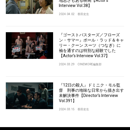
地悪さもある映画【Actor’s
Interview Vol.38】
2024.04.02
香田史生
『ゴーストバスターズ／フローズ
ン・サマー』ポール・ラッド＆キャ
リー・クーン スーツ（つなぎ）に
袖を通すのは特別な経験でした
【Actor’s Interview Vol.37】
2024.03.29
CINEMORE編集部
『12日の殺人』ドミニク・モル監
督 刑事の地味な日常から描き出す
未解決事件【Director’s Interview
Vol.391】
2024.03.15
香田史生