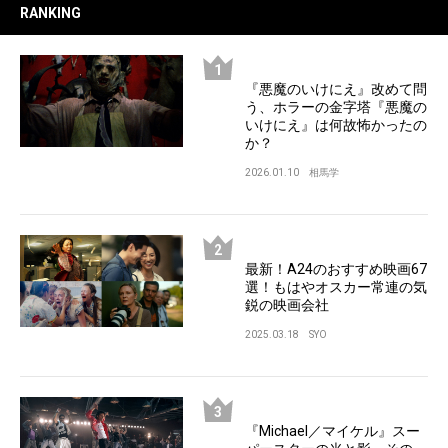
RANKING
『悪魔のいけにえ』改めて問
う、ホラーの金字塔『悪魔の
いけにえ』は何故怖かったの
か？
2026.01.10
相馬学
最新！A24のおすすめ映画67
選！もはやオスカー常連の気
鋭の映画会社
2025.03.18
SYO
『Michael／マイケル』スー