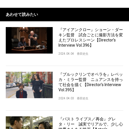
あわせて読みたい
『アイアンクロー』ショーン・ダー
キン監督 試合ごとに撮影方法を変
えたプロレスシーン【Director’s
Interview Vol.396】
2024.04.04
香田史生
『ブルックリンでオペラを』レベッ
カ・ミラー監督 ニュアンスを持っ
て社会を描く【Director’s Interview
Vol.395】
2024.04.03
香田史生
『パスト ライブス／再会』グレ
タ・リー 誠実でリアルで、少し心