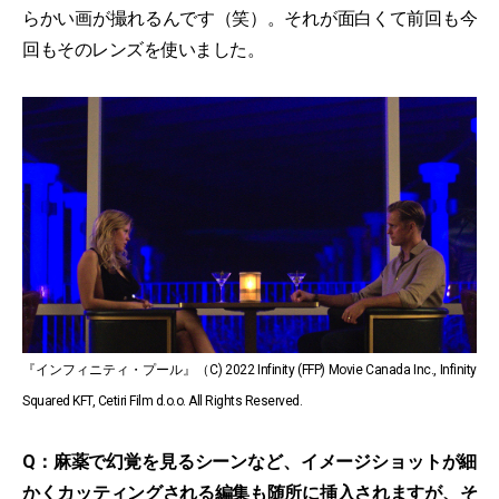
らかい画が撮れるんです（笑）。それが面白くて前回も今
回もそのレンズを使いました。
『インフィニティ・プール』（C) 2022 Infinity (FFP) Movie Canada Inc., Infinity
Squared KFT, Cetiri Film d.o.o. All Rights Reserved.
Q：麻薬で幻覚を見るシーンなど、イメージショットが細
かくカッティングされる編集も随所に挿入されますが、そ