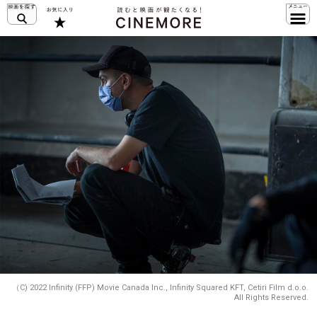
（C) 2022 Infinity (FFP) Movie Canada Inc., Infinity Squared KFT, Cetiri Film d.o.o.
All Rights Reserved.