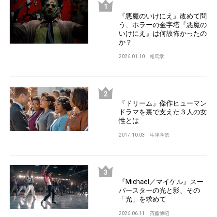
『悪魔のいけにえ』改めて問
う、ホラーの金字塔『悪魔の
いけにえ』は何故怖かったの
か？
2026.01.10
相馬学
『ドリーム』傑作ヒューマン
ドラマを裏で支えた３人の女
性とは
2017.10.03
牛津厚信
『Michael／マイケル』スー
パースターの光と影、その
「光」を求めて
2026.06.11
斉藤博昭