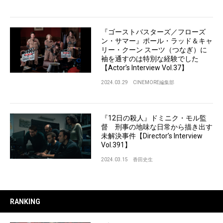
『ゴーストバスターズ／フローズ
ン・サマー』ポール・ラッド＆キャ
リー・クーン スーツ（つなぎ）に
袖を通すのは特別な経験でした
【Actor’s Interview Vol.37】
2024.03.29
CINEMORE編集部
『12日の殺人』ドミニク・モル監
督 刑事の地味な日常から描き出す
未解決事件【Director’s Interview
Vol.391】
2024.03.15
香田史生
RANKING