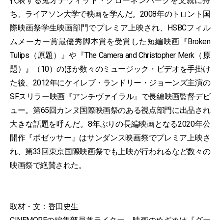
代表する鬼才デヴィッド・クローネンバーグを父親に持
ち、ライアソン大学で映画を学んだ。2008年のトロント国
際映画祭学生映画部門でプレミア上映され、HSBCフィル
ムメーカー賞最優秀脚本賞を受賞した短編映画『Broken
Tulips（原題）』や『The Camera and Christopher Merk（原
題）』（10）のほか数々のミュージック・ビデオを手掛け
た後、2012年にケイレブ・ランドリー・ジョーンズ主演の
SFスリラー映画『アンチヴァイラル』で長編映画監督デビ
ュー。第65回カンヌ国際映画祭のある視点部門に出品され
大きな話題を呼んだ。8年ぶりの長編映画となる2020年公
開作『ポゼッサー』はサンダンス映画祭でプレミア上映さ
れ、第33回東京国際映画祭でも上映が行われるなど数々の
映画祭で絶賛された。
取材・文：
香田史生