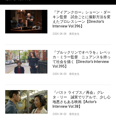
『アイアンクロー』ショーン・ダー
キン監督 試合ごとに撮影方法を変
えたプロレスシーン【Director’s
Interview Vol.396】
2024.04.04
香田史生
『ブルックリンでオペラを』レベッ
カ・ミラー監督 ニュアンスを持っ
て社会を描く【Director’s Interview
Vol.395】
2024.04.03
香田史生
『パスト ライブス／再会』グレ
タ・リー 誠実でリアルで、少し心
地悪さもある映画【Actor’s
Interview Vol.38】
2024.04.02
香田史生