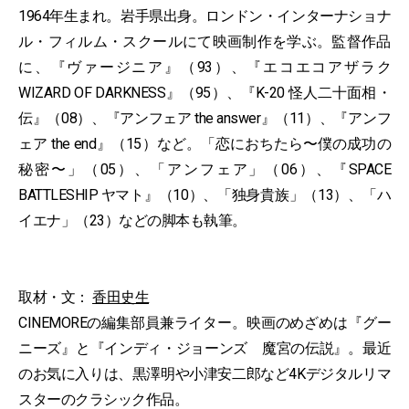
1964年生まれ。岩手県出身。ロンドン・インターナショナ
ル・フィルム・スクールにて映画制作を学ぶ。監督作品
に、『ヴァージニア』（93）、『エコエコアザラク
WIZARD OF DARKNESS』（95）、『K-20 怪人二十面相・
伝』（08）、『アンフェア the answer』（11）、『アンフ
ェア the end』（15）など。「恋におちたら〜僕の成功の
秘密〜」（05）、「アンフェア」（06）、『SPACE
BATTLESHIP ヤマト』（10）、「独身貴族」（13）、「ハ
イエナ」（23）などの脚本も執筆。
取材・文：
香田史生
CINEMOREの編集部員兼ライター。映画のめざめは『グー
ニーズ』と『インディ・ジョーンズ 魔宮の伝説』。最近
のお気に入りは、黒澤明や小津安二郎など4Kデジタルリマ
スターのクラシック作品。