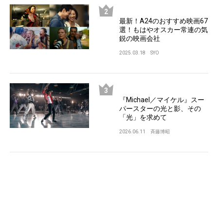
最新！A24のおすすめ映画67
選！もはやオスカー常連の気
鋭の映画会社
2025.03.18
SYO
『Michael／マイケル』スー
パースターの光と影、その
「光」を求めて
2026.06.11
斉藤博昭