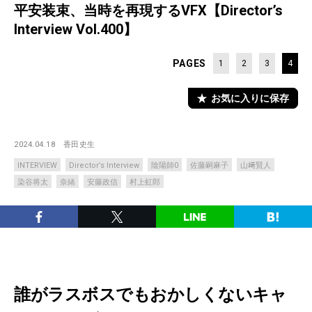
平安装束、当時を再現するVFX【Director’s
Interview Vol.400】
PAGES
1
2
3
4
お気に入りに保存
2024.04.18
香田史生
INTERVIEW
Director’s Interview
陰陽師0
佐藤嗣麻子
山﨑賢人
染谷将太
奈緒
安藤政信
村上虹郎
誰がラスボスでもおかしくないキャ