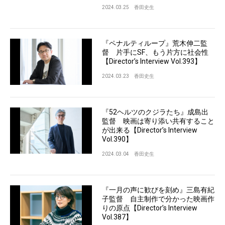
2024.03.25
香田史生
『ペナルティループ』荒木伸二監
督 片手にSF、もう片方に社会性
【Director’s Interview Vol.393】
2024.03.23
香田史生
『52ヘルツのクジラたち』成島出
監督 映画は寄り添い共有すること
が出来る【Director’s Interview
Vol.390】
2024.03.04
香田史生
『一月の声に歓びを刻め』三島有紀
子監督 自主制作で分かった映画作
りの原点【Director’s Interview
Vol.387】