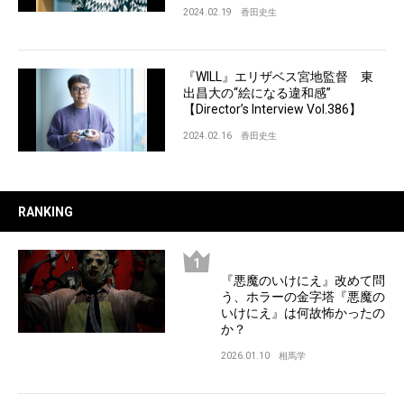
2024.02.19
香田史生
『WILL』エリザベス宮地監督 東
出昌大の“絵になる違和感”
【Director’s Interview Vol.386】
2024.02.16
香田史生
RANKING
『悪魔のいけにえ』改めて問
う、ホラーの金字塔『悪魔の
いけにえ』は何故怖かったの
か？
2026.01.10
相馬学