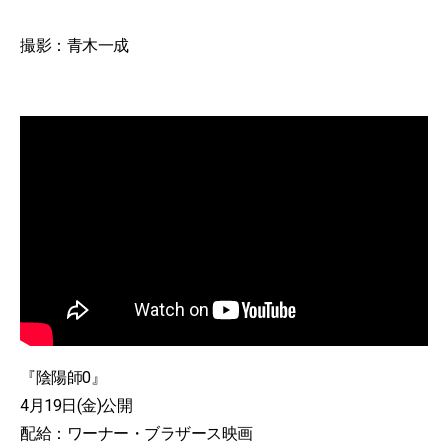
撮影：青木一成
『陰陽師0』
4月19日(金)公開
配給：ワーナー・ブラザース映画