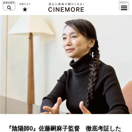
『陰陽師0』佐藤嗣麻子監督 徹底考証した