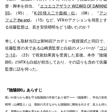
督・脚本を担当。『
エコエコアザラク WIZARD OF DARKNE
SS
』（95）、『
K-20 怪人二十面相・伝
』（08）、『
アン
フェア the end
』（15）など、VFXやアクションを得意とす
る佐藤監督は、若き安倍晴明をどう描いたのか？
奇しくも取材当日は第96回アカデミー賞授賞式と同日で、
佐藤監督の夫である山崎貴監督と白組のメンバーが『
ゴジ
ラ-1.0
』（23）で視覚効果賞を受賞した直後。本作『陰陽
師0』のVFXも白組が担当しており、その辺りも含めて佐藤
監督に話を伺った。
『陰陽師0』あらすじ
呪いや祟りから都を守る陰陽師の学校であり省庁ーー《陰陽寮》。学生の安倍
晴明（山﨑賢人）は、呪術の天才ながらも陰陽師に興味を示さず、友人も持た
ず、周囲から距離を置かれる存在だった。ある日晴明は、貴族の源博雅（染谷