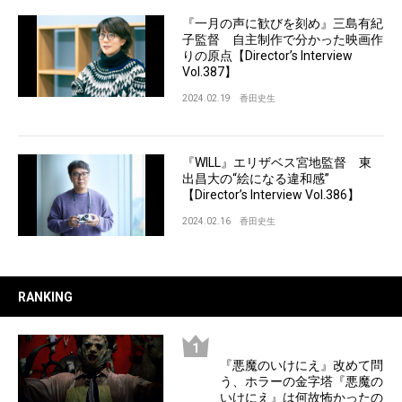
『一月の声に歓びを刻め』三島有紀
子監督 自主制作で分かった映画作
りの原点【Director’s Interview
Vol.387】
2024.02.19
香田史生
『WILL』エリザベス宮地監督 東
出昌大の“絵になる違和感”
【Director’s Interview Vol.386】
2024.02.16
香田史生
RANKING
『悪魔のいけにえ』改めて問
う、ホラーの金字塔『悪魔の
いけにえ』は何故怖かったの