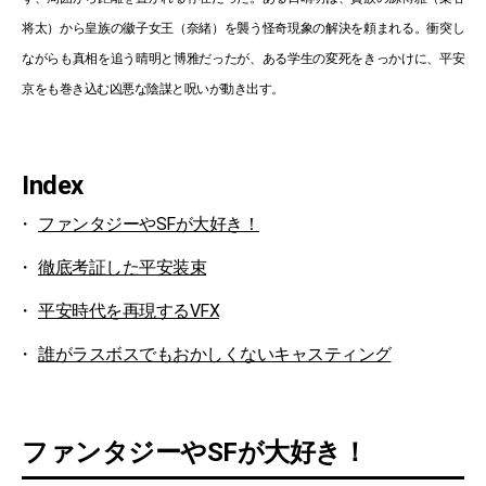
将太）から皇族の徽子女王（奈緒）を襲う怪奇現象の解決を頼まれる。衝突し
ながらも真相を追う晴明と博雅だったが、ある学生の変死をきっかけに、平安
京をも巻き込む凶悪な陰謀と呪いが動き出す。
Index
ファンタジーやSFが大好き！
徹底考証した平安装束
平安時代を再現するVFX
誰がラスボスでもおかしくないキャスティング
ファンタジーやSFが大好き！