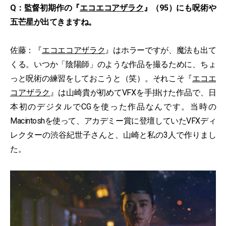
Q：監督初期作の『
エコエコアザラク
』（95）にも呪術や
五芒星が出てきますね。
佐藤：『
エコエコアザラク
』はホラーですが、魔法も出て
くる。いつか「陰陽師」のような作品を撮るために、ちょ
っと呪術の練習をしておこうと（笑）。それこそ『
エコエ
コアザラク
』は山崎貴が初めてVFXを手掛けた作品で、日
本初のデジタルでCGを使った作品なんです。当時の
Macintoshを使って、アカデミー賞に登壇していたVFXディ
レクターの渋谷紀世子さんと、山崎と私の3人で作りまし
た。