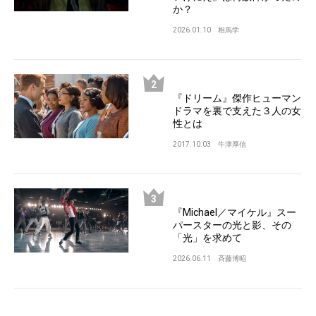
か？
2026.01.10
相馬学
『ドリーム』傑作ヒューマン
ドラマを裏で支えた３人の女
性とは
2017.10.03
牛津厚信
『Michael／マイケル』スー
パースターの光と影、その
「光」を求めて
2026.06.11
斉藤博昭