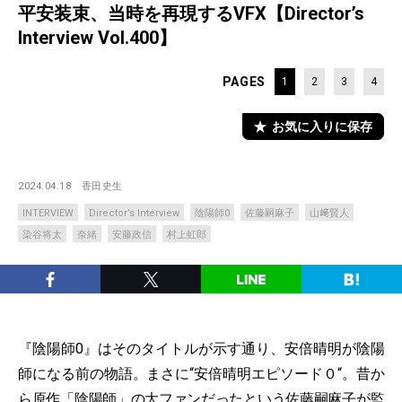
平安装束、当時を再現するVFX【Director’s
Interview Vol.400】
PAGES
1
2
3
4
お気に入りに保存
2024.04.18
香田史生
INTERVIEW
Director’s Interview
陰陽師0
佐藤嗣麻子
山﨑賢人
染谷将太
奈緒
安藤政信
村上虹郎
『陰陽師0』はそのタイトルが示す通り、安倍晴明が陰陽
師になる前の物語。まさに“安倍晴明エピソード０“。昔か
ら原作「陰陽師」の大ファンだったという佐藤嗣麻子が監