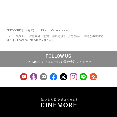
CINEMORE(シネモア)
Director‘s Interview
『陰陽師0』佐藤嗣麻子監督 徹底考証した平安装束、当時を再現する
VFX【Director’s Interview Vol.400】
FOLLOW US
CINEMOREをフォローして最新情報をチェック