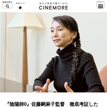
『陰陽師0』佐藤嗣麻子監督 徹底考証した