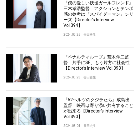
『僕の愛しい妖怪ガールフレンド』
三木孝浩監督 アクションとテンポ
感の参考は『スパイダーマン』シリ
ーズ【Director’s Interview
Vol.394】
2024.03.25
香田史生
『ペナルティループ』荒木伸二監
督 片手にSF、もう片方に社会性
【Director’s Interview Vol.393】
2024.03.23
香田史生
『52ヘルツのクジラたち』成島出
監督 映画は寄り添い共有すること
が出来る【Director’s Interview
Vol.390】
2024.03.04
香田史生