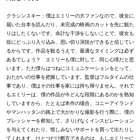
クラシンスキー：僕はエミリーの大ファンなので、彼女に
届いた台本を読んだり、未完成の映画のカットを先に観た
りはしたくないです。余計な干渉をしないことで、彼女も
役にどっぷり入り込み、思い切り演技ができると信じてい
るからです。作品を観るうえで、最適なタイミングは必ず
あるでしょう？ エミリーも僕に対して、同じ心境だと思
います。ただ僕らはつねにコミュニケーションをとって、
おたがいの仕事を把握しています。監督はフルタイムの仕
事であり、僕はその仕事を家には持ち帰りません。それで
もエミリーは、僕の作品が今どんな段階にあるのかを熟知
していますから、たとえば本作の場合、コニーアイランド
やマンハッタンの路上で大がかりな撮影を行う際に、僕の
プレッシャーを察知して、さりげなくインスピレーション
を与えてくれたり、惜しみないサポートを買って出たりし
てくれます。ひとつだけ断言できるのは、もしエミリーに