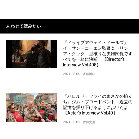
あわせて読みたい
『ドライブアウェイ・ドールズ』
イーサン・コーエン監督＆トリシ
ア・クック 型破りな夫婦関係です
べてを一緒に決断 【Director’s
Interview Vol.408】
2024.06.05
斉藤博昭
『ハロルド・フライのまさかの旅立
ち』ジム・ブロードベント 過去の
記憶を掘り下げるように歩いたよ
【Actor’s Interview Vol.40】
2024.06.08
香田史生