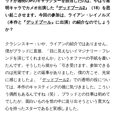
ットが透明のIFのキャラクターを担当したのは、やはり透
明キャラでカメオ出演した『
デッドプール2
』（18）を思
い起こさせます。今回の参加は、ライアン・レイノルズ
（本作と『
デッドプール
』に出演）の紹介なのでしょう
か？
クラシンスキー：いや、ライアンの紹介ではありません。
僕がブラッドに直接、「目に見えないイマジナリー・フレ
ンドを演じてくれませんか」というオファーの手紙を書い
たんです。そうしたら彼から「引き受けます。参加できる
のは光栄です」との返事がありました。僕の方こそ、光栄
に感じましたよ。『
デッドプール2
』での透明の役につい
ては、本作のキャスティングの後に気づきました。こうい
う偶然もあるんですね（笑）。ブラッドとの仕事は初めて
でしたが、面白いものを世の中に送り出そうという寛大な
心を持ったスターであると実感しました。