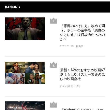
RANKING
『悪魔のいけにえ』改めて問
う、ホラーの金字塔『悪魔の
いけにえ』は何故怖かったの
か？
2026.01.10
相馬学
最新！A24のおすすめ映画67
選！もはやオスカー常連の気
鋭の映画会社
2025.03.18
SYO
『Michael／マイケル』スー