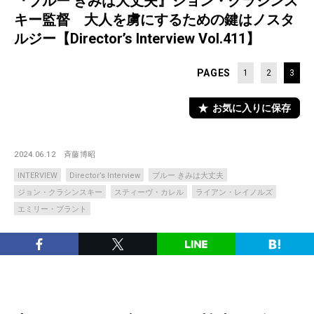
『ブルー きみは大丈夫』ジョン・クラシンス
キー監督 大人を虜にするための鍵はノスタ
ルジー【Director’s Interview Vol.411】
PAGES
1
2
3
お気に入りに保存
2024.06.12
斉藤博昭
INTERVIEW
Director’s Interview
ブルー きみは大丈夫
ジョン・クラシンスキー
スティーヴ・カレル
ライアン・レイノルズ
エミリー・ブラント