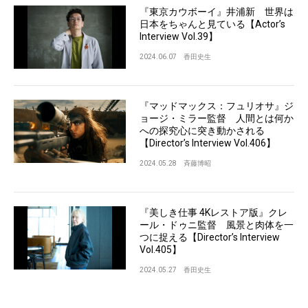
『東京カウボーイ』井浦新 世界は
日本をちゃんと見ている【Actor’s
Interview Vol.39】
2024.06.07
香田史生
『マッドマックス：フュリオサ』ジ
ョージ・ミラー監督 人間とは何か
への探究心に突き動かされる
【Director’s Interview Vol.406】
2024.05.28
斉藤博昭
『美しき仕事 4Kレストア版』クレ
ール・ドゥニ監督 風景と肉体を一
つに捉える【Director’s Interview
Vol.405】
2024.05.27
香田史生