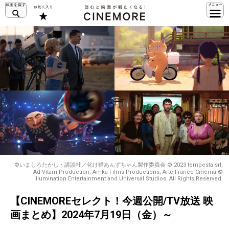
©いましろたかし・講談社／化け猫あんずちゃん製作委員会 © 2023 tempesta srl,
Ad Vitam Production, Amka Films Productions, Arte France Cinéma ©
Illumination Entertainment and Universal Studios. All Rights Reserved.
【CINEMOREセレクト！今週公開/TV放送 映
画まとめ】2024年7月19日（金）～