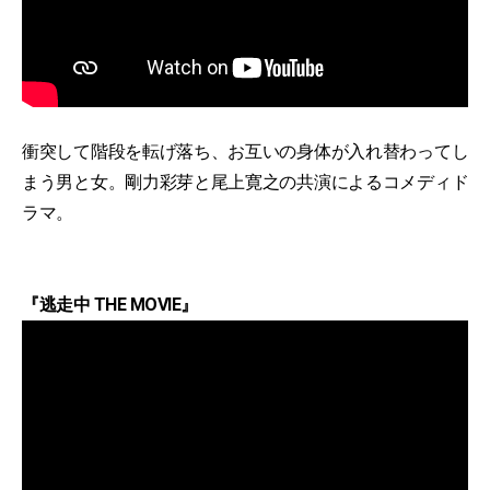
衝突して階段を転げ落ち、お互いの身体が入れ替わってし
まう男と女。剛力彩芽と尾上寛之の共演によるコメディド
ラマ。
『逃走中 THE MOVIE』