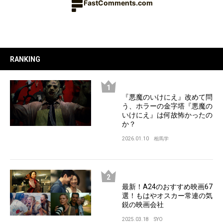
FastComments.com
RANKING
『悪魔のいけにえ』改めて問
う、ホラーの金字塔『悪魔の
いけにえ』は何故怖かったの
か？
2026.01.10
相馬学
最新！A24のおすすめ映画67
選！もはやオスカー常連の気
鋭の映画会社
2025.03.18
SYO