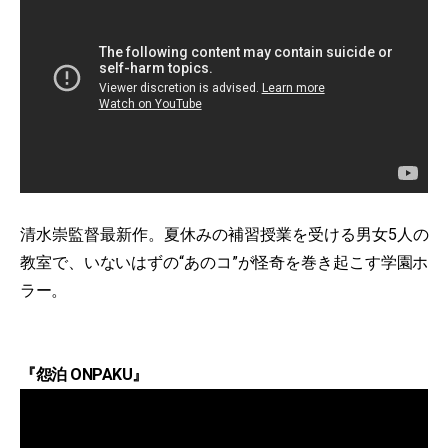
清水崇監督最新作。夏休みの補習授業を受ける男女5人の
教室で、いないはずの“あのコ”が怪奇を巻き起こす学園ホ
ラー。
『怨泊 ONPAKU』