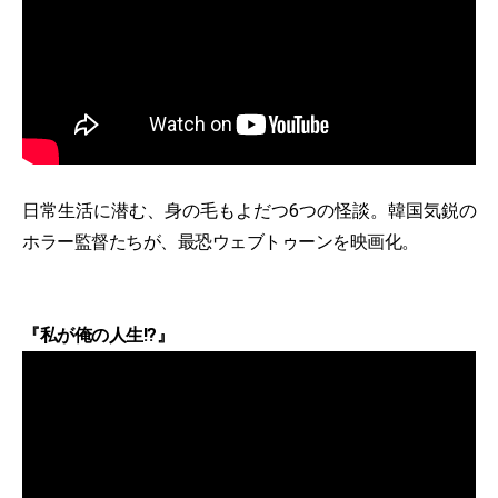
日常生活に潜む、身の毛もよだつ6つの怪談。韓国気鋭の
ホラー監督たちが、最恐ウェブトゥーンを映画化。
『私が俺の人生!?』