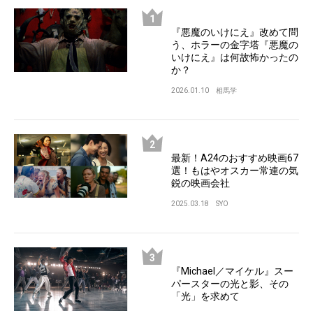
『悪魔のいけにえ』改めて問
う、ホラーの金字塔『悪魔の
いけにえ』は何故怖かったの
か？
2026.01.10
相馬学
最新！A24のおすすめ映画67
選！もはやオスカー常連の気
鋭の映画会社
2025.03.18
SYO
『Michael／マイケル』スー
パースターの光と影、その
「光」を求めて