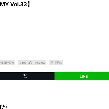
MY Vol.33】
INTERVIEW
Director’s Interview
早川千絵
何か