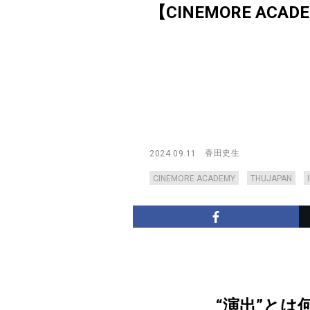
【CINEMORE ACADE
香田史生
2024.09.11
CINEMORE ACADEMY
THUJAPAN
“演出”とは