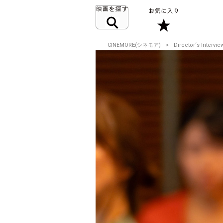
CINEMORE(シネモア)
Director‘s Intervie