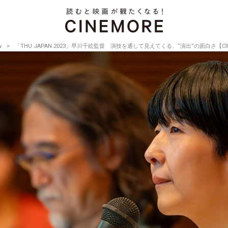
w
「THU JAPAN 2023」早川千絵監督 演技を通して見えてくる、“演出”の面白さ【CINEMO