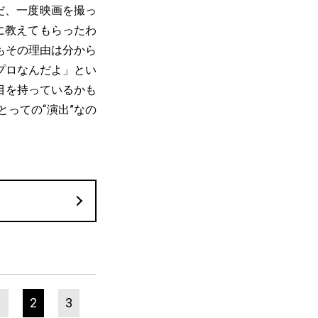
だ、一度映画を撮っ
に教えてもらったわ
もその理由は分から
プロなんだよ」とい
目を持っているかも
っての“演出”なの
1
2
3