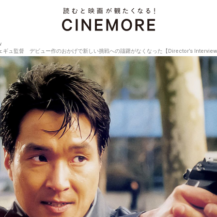
w
督 デビュー作のおかげで新しい挑戦への躊躇がなくなった【Director’s Interview Vo