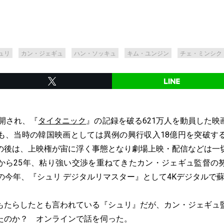
ュリ
カン・ジェギュ
ハン・ソッキュ
キム・ユンジン
チェ・ミンシク
公開され、『
タイタニック
』の記録を破る621万人を動員した映
も、当時の韓国映画としては異例の興行収入18億円を突破す
の後は、上映権が宙に浮く事態となり劇場上映・配信などは一
から25年、粘り強い交渉を重ねてきたカン・ジェギュ監督の
の今年、『シュリ デジタルリマスター』として4Kデジタルで
もたらしたとも言われている『シュリ』だが、カン・ジェギュ
たのか？ オンラインで話を伺った。