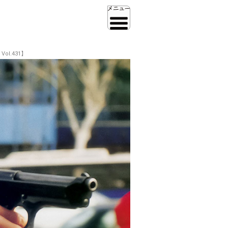
l.431】