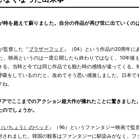
画が時を超えて蘇りました。自分の作品が再び世に出ていくの
が監督した『
ブラザーフッド
』（04）という作品の20周年に
た。映画というのは一度公開したら終わりではなく、10年後も
きる。当時と今では同じ作品でも観た時の感情が違ってくる。
呼吸をしているのだと。改めてそう思い感激しました。日本で
すね。
ジアでここまでのアクション超大作が撮れたことに驚きました
たのでしょうか。
（いちょう）のベッド
』（96）というファンタジー映画で監
対されました。韓国の観客はファンタジーに馴染みがなく、フ