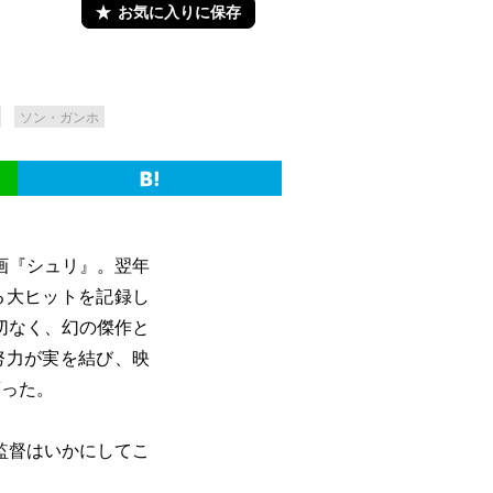
お気に入りに保存
ソン・ガンホ
画『シュリ』。翌年
る大ヒットを記録し
切なく、幻の傑作と
努力が実を結び、映
蘇った。
監督はいかにしてこ