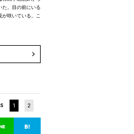
いた。目の前にいる
花が咲いている。こ
1
2
ES