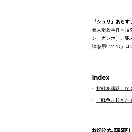
『シュリ』あらす
要人暗殺事件を捜
ン・ガンホ）。犯
弾を用いてのテロ
Index
挑戦を躊躇しな
「戦争が起きた
挑戦を躊躇