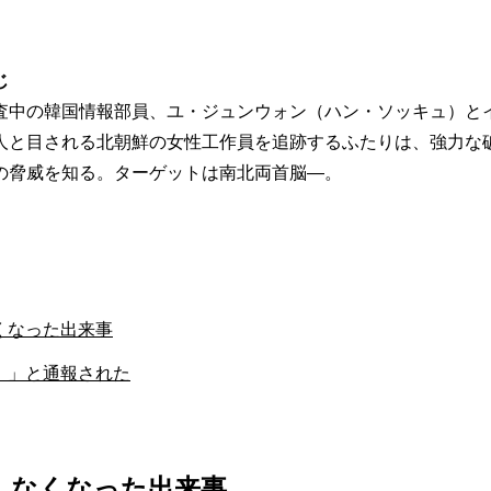
じ
査中の韓国情報部員、ユ・ジュンウォン（ハン・ソッキュ）と
人と目される北朝鮮の女性工作員を追跡するふたりは、強力な
の脅威を知る。ターゲットは南北両首脳―。
くなった出来事
！」と通報された
しなくなった出来事