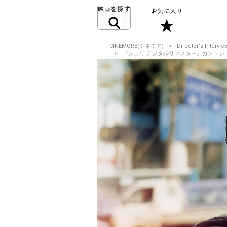
CINEMORE(シネモア)
Director‘s Intervie
『シュリ デジタルリマスター』カン・ジェギュ監