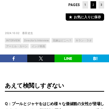
PAGES
1
2
3
お気に入りに保存
2024.10.02
香田史生
INTERVIEW
Director’s Interview
花嫁はどこへ？
キラン・ラオ
アーミル・カーン
インド映画
あえて検閲しすぎない
Q：プールとジャヤをはじめ様々な価値観の女性が登場し