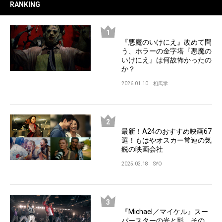
RANKING
『悪魔のいけにえ』改めて問
う、ホラーの金字塔『悪魔の
いけにえ』は何故怖かったの
か？
2026.01.10
相馬学
最新！A24のおすすめ映画67
選！もはやオスカー常連の気
鋭の映画会社
2025.03.18
SYO
『Michael／マイケル』スー
パースターの光と影、その