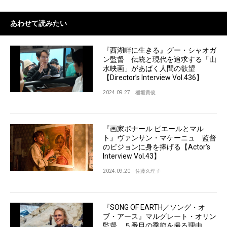
あわせて読みたい
『西湖畔に生きる』グー・シャオガ
ン監督 伝統と現代を追求する「山
水映画」があばく人間の欲望
【Director’s Interview Vol.436】
2024.09.27
稲垣貴俊
『画家ボナール ピエールとマル
ト』ヴァンサン・マケーニュ 監督
のビジョンに身を捧げる【Actor’s
Interview Vol.43】
2024.09.20
佐藤久理子
『SONG OF EARTH／ソング・オ
ブ・アース』マルグレート・オリン
監督 ５番目の季節を撮る理由