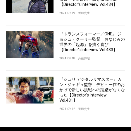
【Director’s Interview Vol.434】
2024.09.19
香田史生
『トランスフォーマー／ONE』 ジ
ョシュ・クーリー監督 おなじみの
世界の「起源」を描く喜び
【Director’s Interview Vol.433】
2024.09.18
斉藤博昭
『シュリ デジタルリマスター』カ
ン・ジェギュ監督 デビュー作のお
かげで新しい挑戦への躊躇がなくな
った【Director’s Interview
Vol.431】
2024.09.12
香田史生