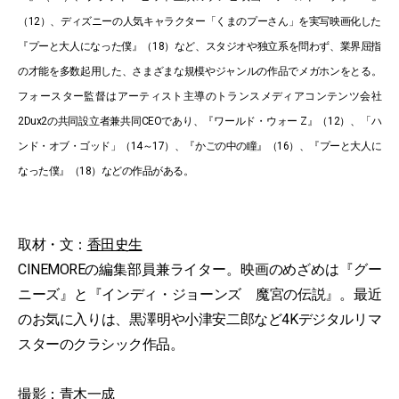
（12）、ディズニーの人気キャラクター「くまのプーさん」を実写映画化した
『プーと大人になった僕』（18）など、スタジオや独立系を問わず、業界屈指
の才能を多数起用した、さまざまな規模やジャンルの作品でメガホンをとる。
フォースター監督はアーティスト主導のトランスメディアコンテンツ会社
2Dux2の共同設立者兼共同CEOであり、『ワールド・ウォー Z』（12）、「ハ
ンド・オブ・ゴッド」（14～17）、『かごの中の瞳』（16）、『プーと大人に
なった僕』（18）などの作品がある。
取材・文：
香田史生
CINEMOREの編集部員兼ライター。映画のめざめは『グー
ニーズ』と『インディ・ジョーンズ 魔宮の伝説』。最近
のお気に入りは、黒澤明や小津安二郎など4Kデジタルリマ
スターのクラシック作品。
撮影：青木一成