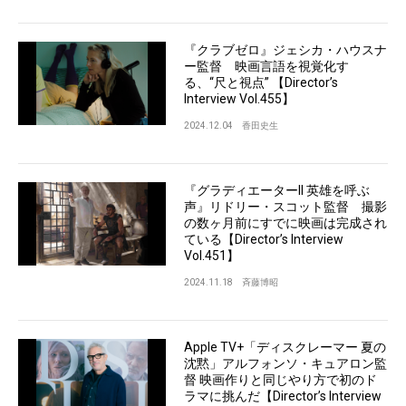
『クラブゼロ』ジェシカ・ハウスナ
ー監督 映画言語を視覚化す
る、“尺と視点” 【Director’s
Interview Vol.455】
2024.12.04
香田史生
『グラディエーターII 英雄を呼ぶ
声』リドリー・スコット監督 撮影
の数ヶ月前にすでに映画は完成され
ている【Director’s Interview
Vol.451】
2024.11.18
斉藤博昭
Apple TV+「ディスクレーマー 夏の
沈黙」アルフォンソ・キュアロン監
督 映画作りと同じやり方で初のド
ラマに挑んだ【Director’s Interview