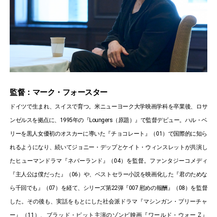
監督：マーク・フォースター
ドイツで生まれ、スイスで育つ。米ニューヨーク大学映画学科を卒業後、ロサ
ンゼルスを拠点に、1995年の『Loungers（原題）』で監督デビュー。ハル・ベ
リーを黒人女優初のオスカーに導いた『チョコレート』（01）で国際的に知ら
れるようになり、続いてジョニー・デップとケイト・ウィンスレットが共演し
たヒューマンドラマ『ネバーランド』（04）を監督。ファンタジーコメディ
『主人公は僕だった』（06）や、ベストセラー小説を映画化した『君のためな
ら千回でも』（07）を経て、シリーズ第22弾『007 慰めの報酬』（08）を監督
した。その後も、実話をもとにした社会派ドラマ『マシンガン・プリーチャ
ー』（11）、ブラッド・ピット主演のゾンビ映画『ワールド・ウォー Z』