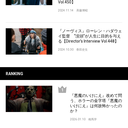
Vol.450】
2024.11.14
斉藤博昭
『ノーヴィス』ローレン・ハダウェ
イ監督 “没頭”が人生に目的を与え
る【Director’s Interview Vol.448】
2024.10.30
香田史生
RANKING
『悪魔のいけにえ』改めて問
う、ホラーの金字塔『悪魔の
いけにえ』は何故怖かったの
か？
2026.01.10
相馬学