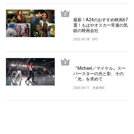
最新！A24のおすすめ映画67
選！もはやオスカー常連の気
鋭の映画会社
2025.03.18
SYO
『Michael／マイケル』スー
パースターの光と影、その
「光」を求めて
2026.06.11
斉藤博昭