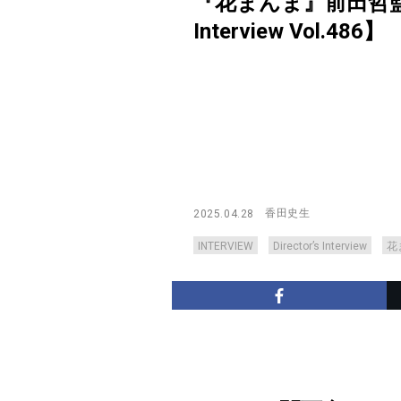
『花まんま』前田哲監督
Interview Vol.486】
香田史生
2025.04.28
INTERVIEW
Director’s Interview
花