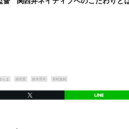
 関西弁ネイティブへのこだわりとは【Dir
まんま
前田哲
鈴木亮平
有村架純