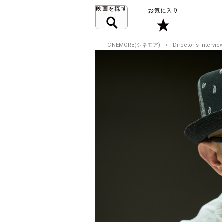
CINEMORE(シネモア)
Director‘s Intervie