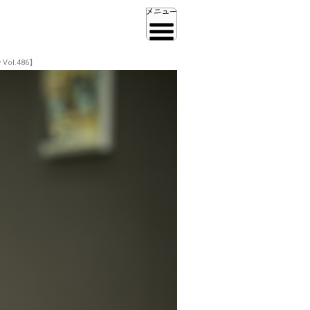
ol.486】