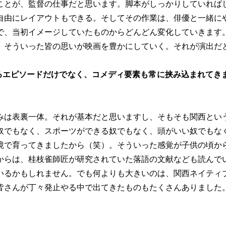
ことが、監督の仕事だと思います。脚本がしっかりしていれば
自由にレイアウトもできる。そしてその作業は、俳優と一緒に
で、当初イメージしていたものからどんどん変化していきます
、そういった皆の思いが映画を豊かにしていく。それが演出だ
るエピソードだけでなく、コメディ要素も常に挟み込まれてき
。
みは表裏一体。それが基本だと思いますし、そもそも関西とい
奴でもなく、スポーツができる奴でもなく、頭がいい奴でもな
境で育ってきましたから（笑）。そういった感覚が子供の頃か
からは、桂枝雀師匠が研究されていた落語の文献なども読んで
いるかもしれません。でも何よりも大きいのは、関西ネイティ
皆さんが丁々発止やる中で出てきたものもたくさんありました