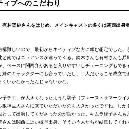
ティブへのこだわり
、有村架純さんをはじめ、メインキャストの多くは関西出身
結構難しいので、最初からネイティブな方に頼む想定でした。
北と南ではニュアンスが違ってくる。鈴木さんも有村さんも兵
が、ベースに関西弁があると入りやすいしチューニングもでき
と妹のキャラクターにも合っていたし、二人だからこそ成立で
まくいかなかったんじゃないかな。
ン子チエ」が大きくなったような駒子（ファーストサマーウイ
ル阪神巨人さんに来ていただいたのも大きかったですね。しか
役として出演してくださったのが良かった。キムラ緑子さんも
芳さんは関西に近い岐阜出身、そういう人たちが結集してくれ