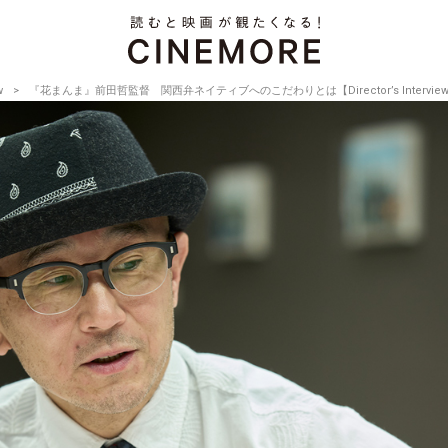
w
『花まんま』前田哲監督 関西弁ネイティブへのこだわりとは【Director’s Interview V