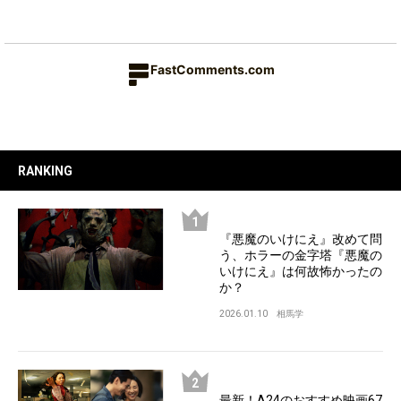
FastComments.com
RANKING
『悪魔のいけにえ』改めて問
う、ホラーの金字塔『悪魔の
いけにえ』は何故怖かったの
か？
2026.01.10
相馬学
最新！A24のおすすめ映画67