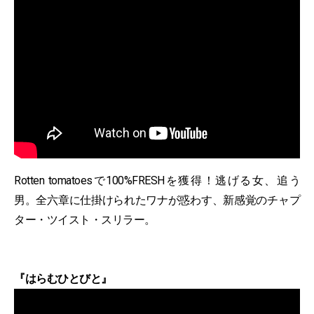
Rotten tomatoesで100%FRESHを獲得！逃げる女、追う
男。全六章に仕掛けられたワナが惑わす、新感覚のチャプ
ター・ツイスト・スリラー。
『はらむひとびと』