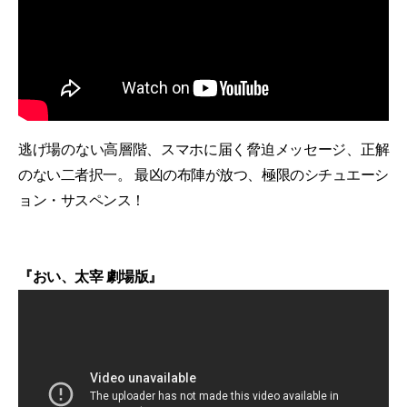
逃げ場のない高層階、スマホに届く脅迫メッセージ、正解
のない二者択一。 最凶の布陣が放つ、極限のシチュエーシ
ョン・サスペンス！
『おい、太宰 劇場版』