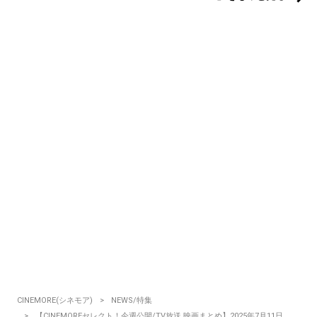
CINEMORE(シネモア)
NEWS/特集
【CINEMOREセレクト！今週公開/TV放送 映画まとめ】2025年7月11日