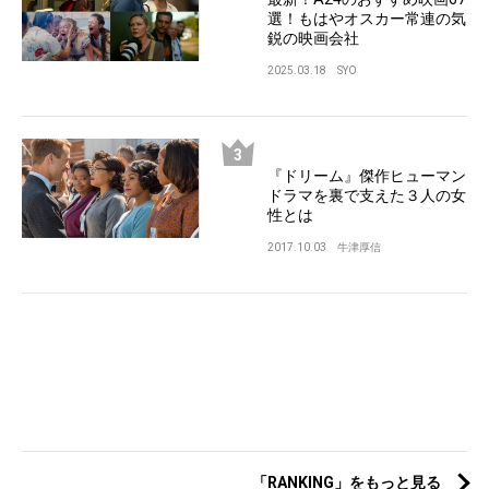
選！もはやオスカー常連の気
鋭の映画会社
2025.03.18
SYO
『ドリーム』傑作ヒューマン
ドラマを裏で支えた３人の女
性とは
2017.10.03
牛津厚信
「RANKING」をもっと見る