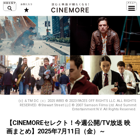
(c) ＆TM DC（c）2025 WBEI © 2023 FACES OFF RIGHTS LLC. ALL RIGHTS
RESERVED. ©Stewart Street LLC © 2007 Samson Films Ltd. And Summit
Entertainment N.V. All Rights Reserved.
【CINEMOREセレクト！今週公開/TV放送 映
画まとめ】2025年7月11日（金）～