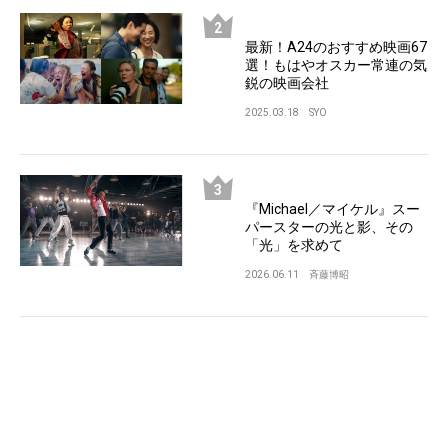
最新！A24のおすすめ映画67
選！もはやオスカー常連の気
鋭の映画会社
2025.03.18
SYO
『Michael／マイケル』スー
パースターの光と影、その
「光」を求めて
2026.06.11
斉藤博昭