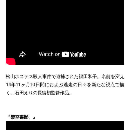
松山ホステス殺人事件で逮捕された福田和子。名前を変え
14年11ヶ月10日間におよぶ逃走の日々を新たな視点で描
く。石田えりの長編初監督作品。
『架空書影。』