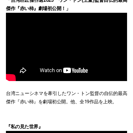
「台湾巨匠傑作選2025 ワン・トン(王童)監督自伝的最高
傑作『赤い柿』劇場初公開！」
台湾ニューシネマを牽引したワン・トン監督の自伝的最高
傑作『赤い柿』を劇場初公開。他、全19作品を上映。
『私の見た世界』