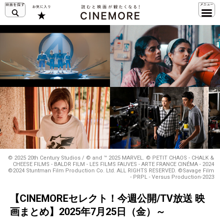
© 2025 20th Century Studios / © and ™ 2025 MARVEL. © PETIT CHAOS - CHALK &
CHEESE FILMS - BALDR FILM - LES FILMS FAUVES - ARTE FRANCE CINÉMA - 2024
©2024 Stuntman Film Production Co. Ltd. ALL RIGHTS RESERVED. ©Savage Film
- PRPL - Versus Production-2023
【CINEMOREセレクト！今週公開/TV放送 映
画まとめ】2025年7月25日（金）～