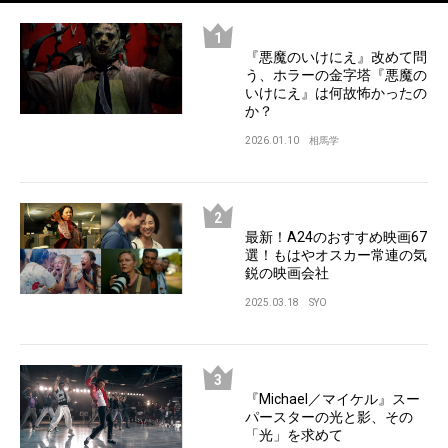
『悪魔のいけにえ』改めて問
う、ホラーの金字塔『悪魔の
いけにえ』は何故怖かったの
か？
2026.01.10
相馬学
最新！A24のおすすめ映画67
選！もはやオスカー常連の気
鋭の映画会社
2025.03.18
SYO
『Michael／マイケル』スー
パースターの光と影、その
「光」を求めて