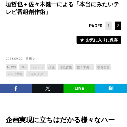
垣哲也＋佐々木健一による「本当にみたいテ
レビ番組創作術」
PAGES
1
2
お気に入りに保存
2018.09.20
香田史生
NEWS
PFF
レポート
講座
稲垣哲也
佐々木健一
映画監督
テレビ番組
ディレクター
企画実現に立ちはだかる様々なハー