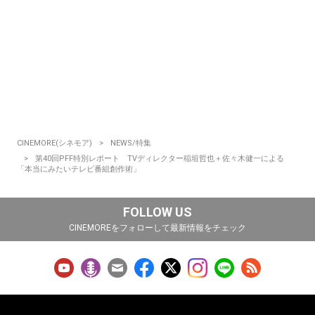
CINEMORE(シネモア)
NEWS/特集
第40回PFF特別レポート TVディレクター稲垣哲也＋佐々木健一による
「本当にみたいテレビ番組創作術」
FOLLOW US
CINEMOREをフォローして最新情報をチェック