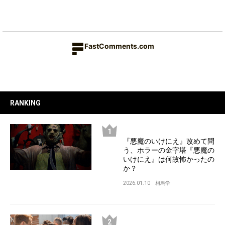
FastComments.com
RANKING
『悪魔のいけにえ』改めて問
う、ホラーの金字塔『悪魔の
いけにえ』は何故怖かったの
か？
2026.01.10
相馬学