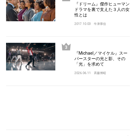
『ドリーム』傑作ヒューマン
ドラマを裏で支えた３人の女
性とは
2017.10.03
牛津厚信
『Michael／マイケル』スー
パースターの光と影、その
「光」を求めて
2026.06.11
斉藤博昭