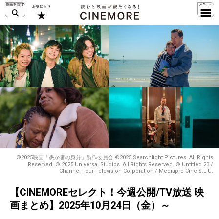
©️2025映画「愚か者の身分」製作委員会 ©2025 Searchlight Pictures. All Rights
Reserved. © 2025 Universal Studios. All Rights Reserved. © Untitled 23 /
Channel Four Television Corporation / Mediapro Cine S.L.U.
【CINEMOREセレクト！今週公開/TV放送 映
画まとめ】2025年10月24日（金）～