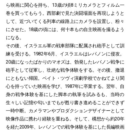
ら映画に関心を持ち、13歳の頃8ミリカメラとフィルム一
巻を買ってもらう。西部劇で見た決闘場面を再現しようと
して、近づいてくる列車の線路上にカメラを設置し、粉々
にさせた。18歳の頃には、何十本もの自主映画を撮るよう
になる。
その後、イスラエル軍の戦車部隊に配属され砲手として訓
練を受ける。1982年6月、イスラエルはレバノンに侵攻。
20歳になったばかりのマオズは、勃発したレバノン戦争に
砲手として従軍し、壮絶な戦争体験をする。その後、撤退
にともない帰国。ベイト・ツヴィ演劇学校でかねてより関
心を持っていた映画を学び、1987年に卒業する。翌年、自
身の戦争体験を基にした脚本の執筆を試みるも、当時の
生々しい記憶や匂いまでもが甦り書き進めることができず
一時中断。カメラマンやプロダクションデザイナーとして
映像作品に携わり経験を重ねる。そして、構想から約20年
を経た2009年、レバノンでの戦争体験を基にした長編映画