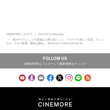
CINEMORE(シネモア)
Director‘s Interview
僕のやりたいことの真髄は人間を描くこと。ベネチアを制した巨匠、サミュ
エル・マオズ監督『運命は踊る』【Director’s Interview Vol.9】
FOLLOW US
CINEMOREをフォローして最新情報をチェック