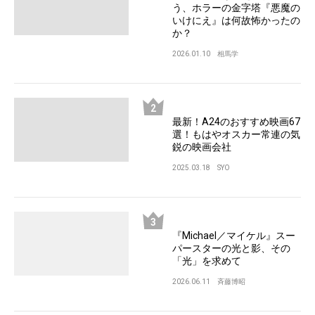
う、ホラーの金字塔『悪魔の
いけにえ』は何故怖かったの
か？
2026.01.10
相馬学
最新！A24のおすすめ映画67
選！もはやオスカー常連の気
鋭の映画会社
2025.03.18
SYO
『Michael／マイケル』スー
パースターの光と影、その
「光」を求めて
2026.06.11
斉藤博昭