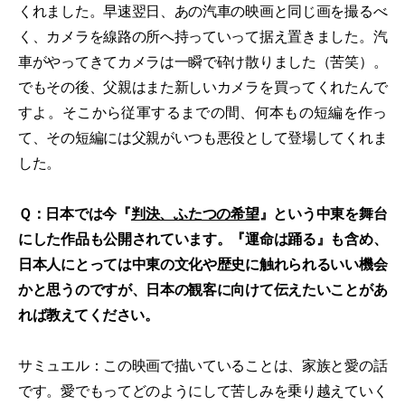
くれました。早速翌日、あの汽車の映画と同じ画を撮るべ
く、カメラを線路の所へ持っていって据え置きました。汽
車がやってきてカメラは一瞬で砕け散りました（苦笑）。
でもその後、父親はまた新しいカメラを買ってくれたんで
すよ。そこから従軍するまでの間、何本もの短編を作っ
て、その短編には父親がいつも悪役として登場してくれま
した。
Ｑ：日本では今『
判決、ふたつの希望
』という中東を舞台
にした作品も公開されています。『運命は踊る』も含め、
日本人にとっては中東の文化や歴史に触れられるいい機会
かと思うのですが、日本の観客に向けて伝えたいことがあ
れば教えてください。
サミュエル：この映画で描いていることは、家族と愛の話
です。愛でもってどのようにして苦しみを乗り越えていく