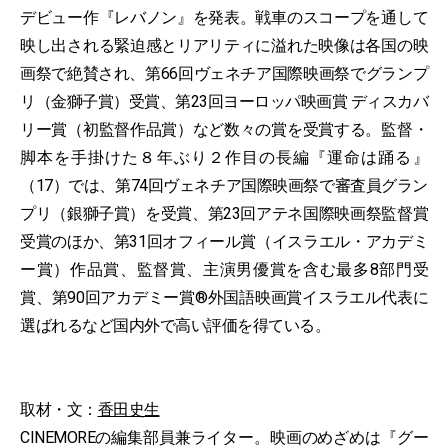
デビュー作『レバノン』を発表。戦車のスコープを通して
映し出される緊迫感とリアリティに溢れた映像は各国の映
画祭で絶賛され、第66回ヴェネチア国際映画祭でグランプ
リ（金獅子賞）受賞、第23回ヨーロッパ映画賞 ディスカバ
リー賞（初監督作品賞）など数々の賞を受賞する。監督・
脚本を手掛けた８年ぶり２作目の長編『運命は踊る』
（17）では、第74回ヴェネチア国際映画祭で審査員グラン
プリ（銀獅子賞）を受賞、第23回アテネ国際映画祭監督賞
受賞のほか、第31回オフィール賞（イスラエル・アカデミ
ー賞）作品賞、監督賞、主演男優賞を含む最多8部門受
賞、第90回アカデミー賞®外国語映画賞イスラエル代表に
選ばれるなど国内外で高い評価を得ている。
取材・文：
香田史生
CINEMOREの編集部員兼ライター。映画のめざめは『グー