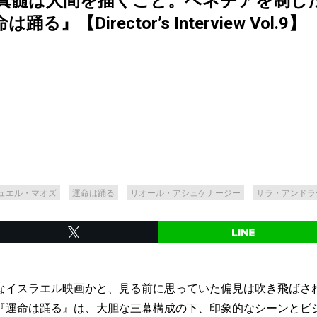
真髄は人間を描くこと。ベネチアを制し
【Director’s Interview Vol.9】
ュエル・マオズ
運命は踊る
リオール・アシュケナージー
サラ・アンドラ
イスラエル映画かと、見る前に思っていた偏見は吹き飛ばさ
『運命は踊る』は、大胆な三幕構成の下、印象的なシーンとビ