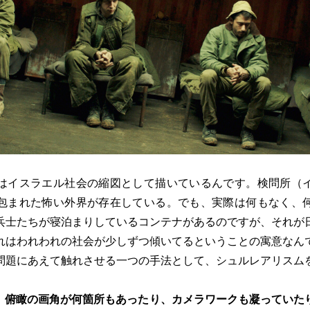
イスラエル社会の縮図として描いているんです。検問所（
包まれた怖い外界が存在している。でも、実際は何もなく、
兵士たちが寝泊まりしているコンテナがあるのですが、それが
れはわれわれの社会が少しずつ傾いてるということの寓意なん
問題にあえて触れさせる一つの手法として、シュルレアリスム
、俯瞰の画角が何箇所もあったり、カメラワークも凝っていた