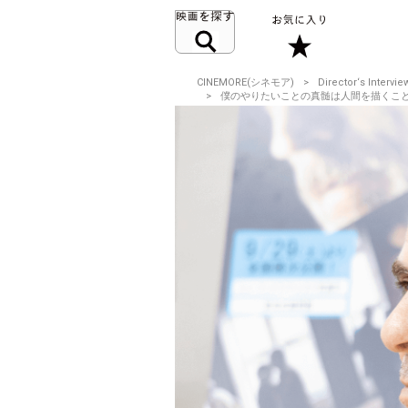
CINEMORE(シネモア)
Director‘s Intervie
僕のやりたいことの真髄は人間を描くこと。ベネ