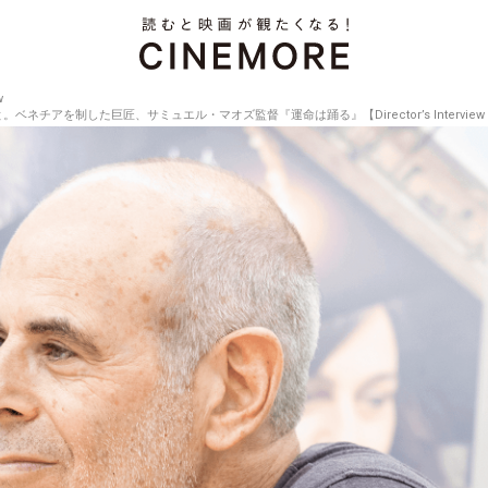
w
チアを制した巨匠、サミュエル・マオズ監督『運命は踊る』【Director’s Interview V