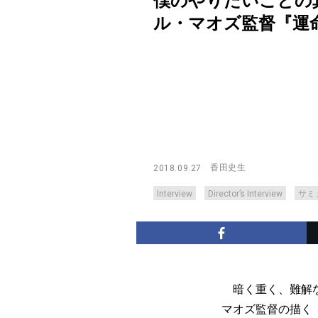
僕のやりたいことの
ル・マオズ監督『運命は踊る』
香田史生
2018.09.27
Interview
Director’s Interview
サミ
暗く重く、難解な
マオズ監督の描く