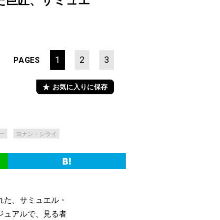
た巨匠、サミュエ
1
2
3
PAGES
お気に入りに保存
ー
ヨナン・シライ
れた。サミュエル・
ジュアルで、見る者