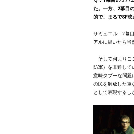
Ｑ：1幕目のミハ
た。一方、2幕目
的で、まるでSF
サミュエル：2幕
アルに描いたら当
そして何よりここ
防軍）を非難して
意味タブーな問題
の民を解放した軍
として表現するし