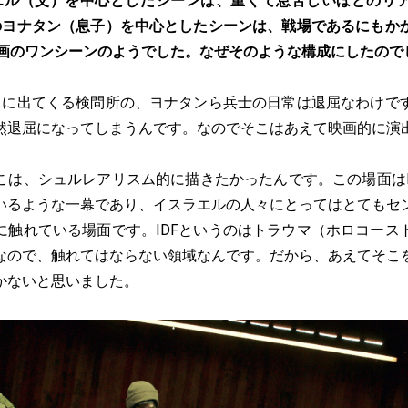
エル（父）を中心としたシーンは、重くて息苦しいほどのリ
のヨナタン（息子）を中心としたシーンは、戦場であるにもか
映画のワンシーンのようでした。なぜそのような構成にしたので
目に出てくる検問所の、ヨナタンら兵士の日常は退屈なわけで
然退屈になってしまうんです。なのでそこはあえて映画的に演
は、シュルレアリスム的に描きたかったんです。この場面はI
いるような一幕であり、イスラエルの人々にとってはとてもセ
に触れている場面です。IDFというのはトラウマ（ホロコース
なので、触れてはならない領域なんです。だから、あえてそこ
かないと思いました。