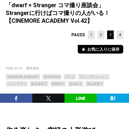
「dwarf × Stranger コマ撮り座談会」
Strangerに行けばコマ撮りの人がいる！
【CINEMORE ACADEMY Vol.42】
PAGES
1
2
3
4
お気に入りに保存
2026.01.21
香田史生
CINEMORE ACADEMY
INTERVIEW
アニメ
ストップモーション
ミニシアター
更谷伽奈子
阿部靖子
松本紀子
西山佳菜子