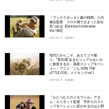
2025.03.14
香田史生
『プックラポッタと森の時間』八代
健志監督 コロナ禍で止まった刻を
見つめる【Director’s Interview
Vol.180】
2022.02.15
阿部靖子
現代だからこそ、あえてコマ撮
り。“実在感”あるビジュアルをいか
に創造するか。国産ストップモーシ
ョン・アニメ『ごん GON, THE
LITTLE FOX』メイキングvol.1
2019.06.07
池浦蓮介
『かたつむりのメモワール』アダ
ム・エリオット監督 手作りのスト
ップモーションに惹かれるのは人間