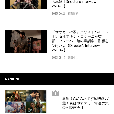
の本能【Director’s Interview
Vol.498】
2025.06.26
斉藤博昭
『オオカミの家』クリストバル・レ
オン & ホアキン・コシーニャ監
督 フレーベル館の童話集に影響を
受けたよ【Director’s Interview
Vol.342】
2023.08.17
香田史生
RANKING
最新！A24のおすすめ映画67
選！もはやオスカー常連の気
鋭の映画会社