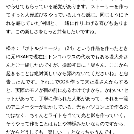
やらせてもらっている感覚があります。ストーリーを作っ
てずっと人形遊びをやっているような感じ。同じようにそ
れを感じていた仲間と、一緒に作り上げる喜びもありま
す。この楽しさをもっと共有したいですね。
松本：『ボトルジョージ』（24）という作品を作ったとき
に元PIXARで現在はトンコハウスの代表でもある堤大介さ
んとご一緒したのですが、撮影初日に「堤さん、ここから
起きることは絶対楽しいから溺れないでくださいね」と忠
告したんです。それまでCGを作って来た堤さんからする
と、実際のモノが目の前にあるわけですから。かわいいセ
ットがあって、丁寧に作られた人形があって、それを一流
のアニメーターが動かしている。光もパソコン上で作るの
ではなく、ちゃんとライトを当てて光と影を作っていく。
そうやって作ることはもはや神様みたいなものですから。
だからどうしても「楽しい！」となっちゃうんです。