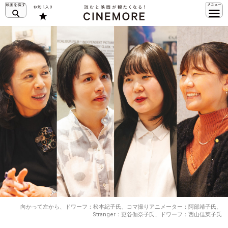
向かって左から、ドワーフ：松本紀子氏、コマ撮りアニメーター：阿部靖子氏、
Stranger：更谷伽奈子氏、ドワーフ：西山佳菜子氏