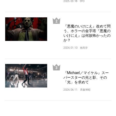
2025.03.18
SYO
『悪魔のいけにえ』改めて問
う、ホラーの金字塔『悪魔の
いけにえ』は何故怖かったの
か？
2026.01.10
相馬学
『Michael／マイケル』スー
パースターの光と影、その
「光」を求めて
2026.06.11
斉藤博昭