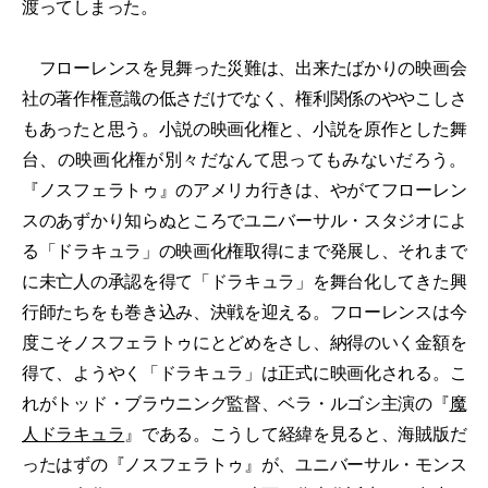
渡ってしまった。
フローレンスを見舞った災難は、出来たばかりの映画会
社の著作権意識の低さだけでなく、権利関係のややこしさ
もあったと思う。小説の映画化権と、小説を原作とした舞
台、の映画化権が別々だなんて思ってもみないだろう。
『ノスフェラトゥ』のアメリカ行きは、やがてフローレン
スのあずかり知らぬところでユニバーサル・スタジオによ
る「ドラキュラ」の映画化権取得にまで発展し、それまで
に未亡人の承認を得て「ドラキュラ」を舞台化してきた興
行師たちをも巻き込み、決戦を迎える。フローレンスは今
度こそノスフェラトゥにとどめをさし、納得のいく金額を
得て、ようやく「ドラキュラ」は正式に映画化される。こ
れがトッド・ブラウニング監督、ベラ・ルゴシ主演の『
魔
人ドラキュラ
』である。こうして経緯を見ると、海賊版だ
ったはずの『ノスフェラトゥ』が、ユニバーサル・モンス