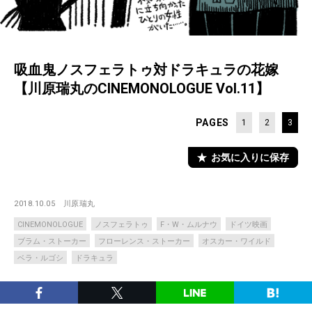
吸血鬼ノスフェラトゥ対ドラキュラの花嫁
【川原瑞丸のCINEMONOLOGUE Vol.11】
PAGES
1
2
3
お気に入りに保存
2018.10.05
川原瑞丸
CINEMONOLOGUE
ノスフェラトゥ
F・W・ムルナウ
ドイツ映画
ブラム・ストーカー
フローレンス・ストーカー
オスカー・ワイルド
ベラ・ルゴシ
ドラキュラ