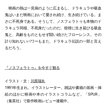
映画の熱は一見病のように広まるし、ドラキュラや吸血
鬼はいまだ映画において愛され続け、生き続けている。ま
さに不死身である。そうして、ノスフェラトゥも本物のド
ラキュラ同様、不死身だったのだ。狡猾に生き延びる吸血
鬼と、高齢をものともせず闘い続けたフローレンス。その
計り知れないパワーもまた、ドラキュラ伝説の一部と言え
るだろう。
『ノスフェラトゥ』を今すぐ観る
イラスト・文：
川原瑞丸
1991年生まれ。イラストレーター。雑誌や書籍の装画・挿
絵のほかに映画や本のイラストコラムなど。「SPUR」
（集英社）で新作映画レビュー連載中。