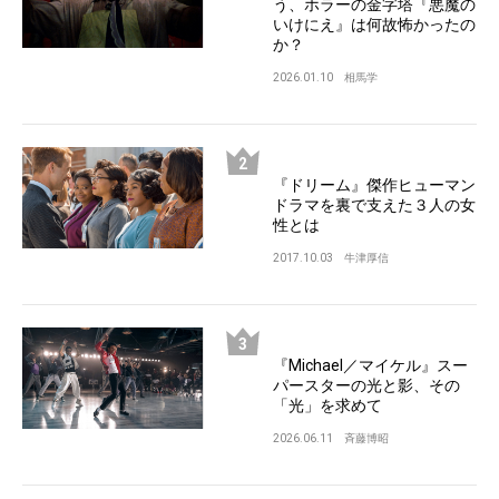
う、ホラーの金字塔『悪魔の
いけにえ』は何故怖かったの
か？
2026.01.10
相馬学
『ドリーム』傑作ヒューマン
ドラマを裏で支えた３人の女
性とは
2017.10.03
牛津厚信
『Michael／マイケル』スー
パースターの光と影、その
「光」を求めて
2026.06.11
斉藤博昭