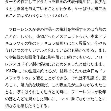
ターの名作にしてドラキュラ映画の代表作誕生に、多少な
りとも影響を与えていることがわかる。やっぱり元祖であ
ることには変わりないというわけだ。
フローレンスが夫の作品への権利を主張するのは当然の
ことだ。しかし、偽物だったノスフェラトゥが、本家ドラ
キュラやその後のドラキュラ映画とは全く異質で、今やも
うひとつのオリジナルと化しているのも確かである。まし
てや後続の映画化作品に影を落とし続けてもいる。フロー
レンスはドイツ製の偽物にとどめをさしたと信じたまま、
1937年にその生涯を終えるが、結局ぼくたちは今日も『ノ
スフェラトゥ』を観ることができる。それは不思議で、恐
ろしく、魅力的な映画だ。この吸血鬼が生きながらえたこ
とを、ぼくはうれしく思うと同時に、フローレンスが晩年
のほとんどを費やした闘いに、ついに勝てなかったことに
切なさを感じたりもする。