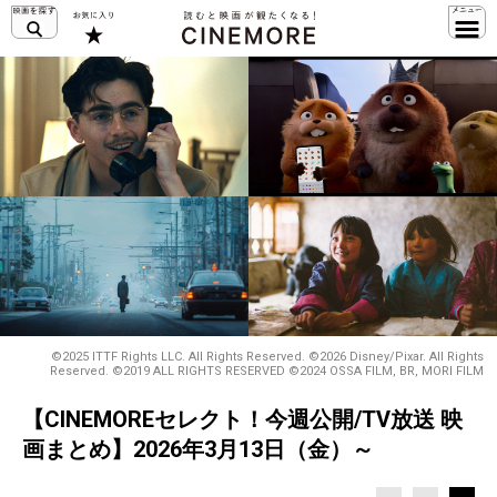
©2025 ITTF Rights LLC. All Rights Reserved. ©2026 Disney/Pixar. All Rights
Reserved. ©2019 ALL RIGHTS RESERVED ©2024 OSSA FILM, BR, MORI FILM
【CINEMOREセレクト！今週公開/TV放送 映
画まとめ】2026年3月13日（金）～