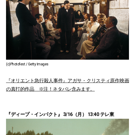
(c)Photofest / Getty Images
『オリエント急行殺人事件』アガサ・クリスティ原作映画
の真打的作品 ※注！ネタバレ含みます。
『ディープ・インパクト』 3/16（月） 13:40 テレ東