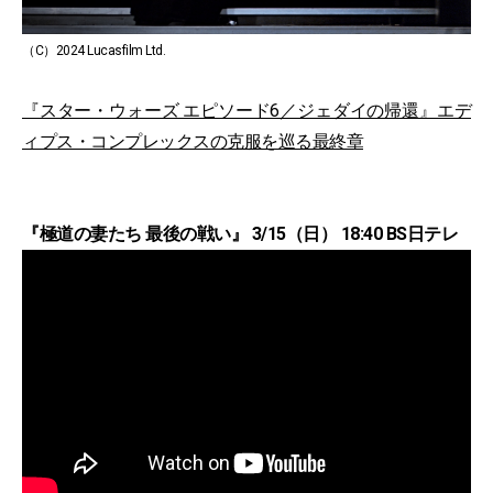
（C）2024 Lucasfilm Ltd.
『スター・ウォーズ エピソード6／ジェダイの帰還』エデ
ィプス・コンプレックスの克服を巡る最終章
『極道の妻たち 最後の戦い』 3/15（日） 18:40 BS日テレ