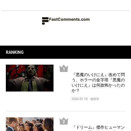
FastComments.com
RANKING
『悪魔のいけにえ』改めて問
う、ホラーの金字塔『悪魔の
いけにえ』は何故怖かったの
か？
2026.01.10
相馬学
『ドリーム』傑作ヒューマン