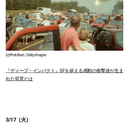
(c)Photofest / Getty Images
『ディープ・インパクト』SFを超える感動の衝撃波が生ま
れた背景とは
3/17（火）