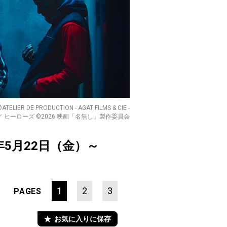
. ©ATELIER DE PRODUCTION - AGAT FILMS & CIE -
田諒 ／ ヒーローズ ©2026 映画「名無し」製作委員会
年5月22日（金）～
1
2
3
PAGES
お気に入りに保存