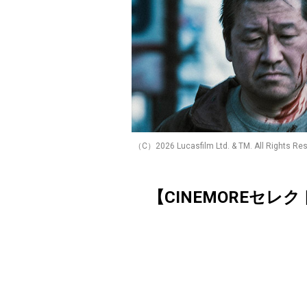
（C）2026 Lucasfilm Ltd. & TM. All Rights Rese
【CINEMOREセレ