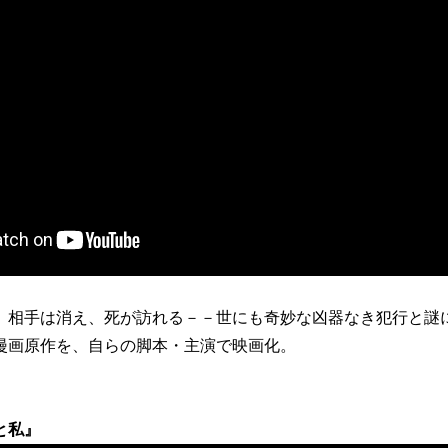
、相手は消え、死が訪れる－－世にも奇妙な凶器なき犯行と謎
漫画原作を、自らの脚本・主演で映画化。
と私』