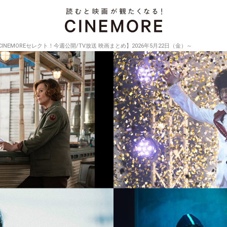
CINEMOREセレクト！今週公開/TV放送 映画まとめ】2026年5月22日（金）～