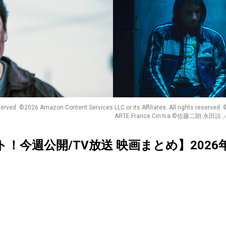
rved. ©2026 Amazon Content Services LLC or its Affiliates. All rights reserved
ARTE France CinＮa ©佐藤二朗 永
クト！今週公開/TV放送 映画まとめ】2026