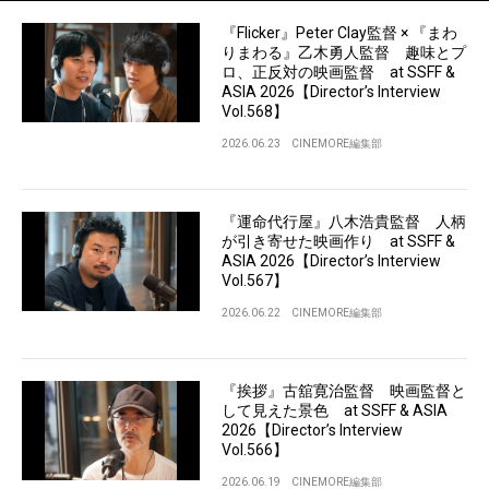
『Flicker』Peter Clay監督 × 『まわ
りまわる』乙木勇人監督 趣味とプ
ロ、正反対の映画監督 at SSFF &
ASIA 2026【Director’s Interview
Vol.568】
2026.06.23
CINEMORE編集部
『運命代行屋』八木浩貴監督 人柄
が引き寄せた映画作り at SSFF &
ASIA 2026【Director’s Interview
Vol.567】
2026.06.22
CINEMORE編集部
『挨拶』古舘寛治監督 映画監督と
して見えた景色 at SSFF & ASIA
2026【Director’s Interview
Vol.566】
2026.06.19
CINEMORE編集部