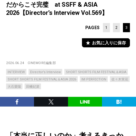
だからこそ完璧 at SSFF & ASIA
2026【Director’s Interview Vol.569】
PAGES
1
2
3
お気に入りに保存
2026.06.24
CINEMORE編集部
INTERVIEW
Director’s Interview
SHORT SHORTS FILM FESTIVAL＆ASIA
SHORT SHORTS FILM FESTIVAL＆ASIA 2026
IM PERFECTION
佐々木実花
大石愛陽
田幡妃菜
「本当に正しいのか」考えるきっか