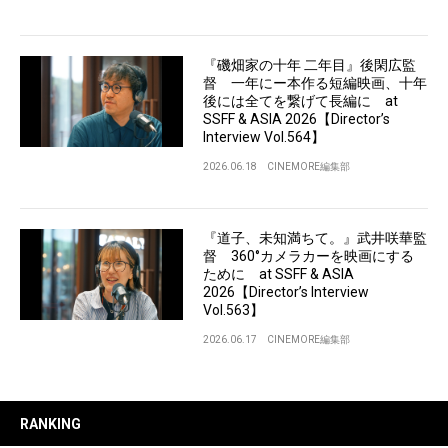
『磯畑家の十年 二年目』後閑広監
督 一年にー本作る短編映画、十年
後には全てを繋げて長編に at
SSFF & ASIA 2026【Director’s
Interview Vol.564】
2026.06.18
CINEMORE編集部
『道子、未知満ちて。』武井咲華監
督 360°カメラカーを映画にする
ために at SSFF & ASIA
2026【Director’s Interview
Vol.563】
2026.06.17
CINEMORE編集部
RANKING