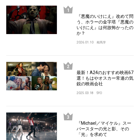
『悪魔のいけにえ』改めて問
う、ホラーの金字塔『悪魔の
いけにえ』は何故怖かったの
か？
2026.01.10
相馬学
最新！A24のおすすめ映画67
選！もはやオスカー常連の気
鋭の映画会社
2025.03.18
SYO
『Michael／マイケル』スー
パースターの光と影、その
「光」を求めて