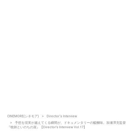
CINEMORE(シネモア)
Director‘s Interview
予想を現実が越えてくる瞬間が、ドキュメンタリーの醍醐味。加瀬澤充監督
『牧師といのちの崖』【Director’s Interview Vol.17】