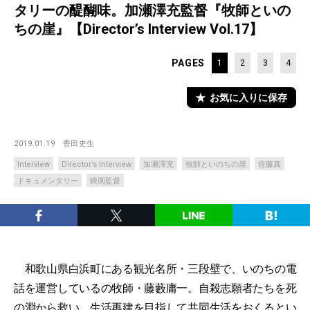
タリーの醍醐味。加瀬澤充監督『牧師といの
ちの崖』【Director’s Interview Vol.17】
PAGES
1
2
3
4
お気に入りに保存
2019.01.19
香田史生
Interview
Director’s Interview
加瀬澤充
牧師といのちの崖
佐藤真
ドキュメンタリー
映画監督
和歌山県白浜町にある観光名所・三段壁で、いのちの電
話を運営しているの牧師・藤藪庸一。自殺志願者たちを死
の淵から救い、生活再建を目指して共同生活をおくるとい