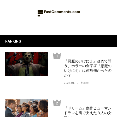
FastComments.com
RANKING
『悪魔のいけにえ』改めて問
う、ホラーの金字塔『悪魔の
いけにえ』は何故怖かったの
か？
2026.01.10
相馬学
『ドリーム』傑作ヒューマン
ドラマを裏で支えた３人の女