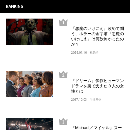
RANKING
『悪魔のいけにえ』改めて問
う、ホラーの金字塔『悪魔の
いけにえ』は何故怖かったの
か？
2026.01.10
相馬学
『ドリーム』傑作ヒューマン
ドラマを裏で支えた３人の女
性とは
2017.10.03
牛津厚信
『Michael／マイケル』スー