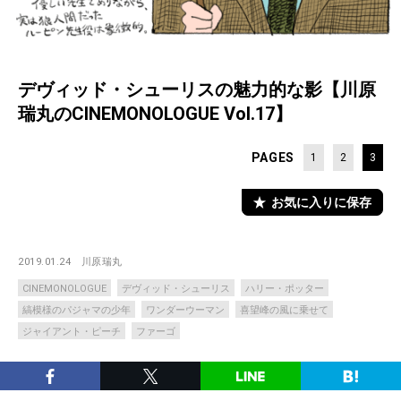
デヴィッド・シューリスの魅力的な影【川原
瑞丸のCINEMONOLOGUE Vol.17】
PAGES
1
2
3
お気に入りに保存
2019.01.24
川原瑞丸
CINEMONOLOGUE
デヴィッド・シューリス
ハリー・ポッター
縞模様のパジャマの少年
ワンダーウーマン
喜望峰の風に乗せて
ジャイアント・ピーチ
ファーゴ