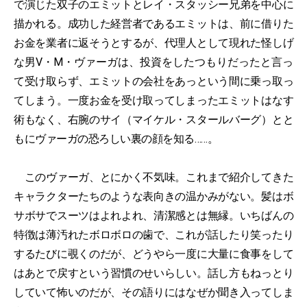
で演じた双子のエミットとレイ・スタッシー兄弟を中心に
描かれる。成功した経営者であるエミットは、前に借りた
お金を業者に返そうとするが、代理人として現れた怪しげ
な男V・M・ヴァーガは、投資をしたつもりだったと言っ
て受け取らず、エミットの会社をあっという間に乗っ取っ
てしまう。一度お金を受け取ってしまったエミットはなす
術もなく、右腕のサイ（マイケル・スタールバーグ）とと
もにヴァーガの恐ろしい裏の顔を知る……。
このヴァーガ、とにかく不気味。これまで紹介してきた
キャラクターたちのような表向きの温かみがない。髪はボ
サボサでスーツはよれよれ、清潔感とは無縁。いちばんの
特徴は薄汚れたボロボロの歯で、これが話したり笑ったり
するたびに覗くのだが、どうやら一度に大量に食事をして
はあとで戻すという習慣のせいらしい。話し方もねっとり
していて怖いのだが、その語りにはなぜか聞き入ってしま