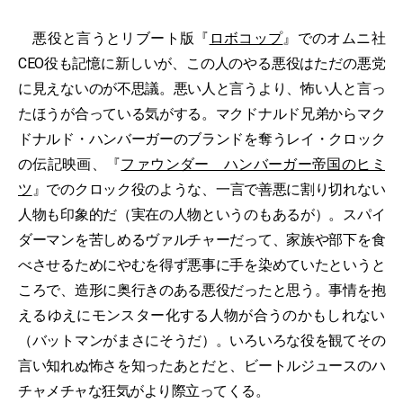
悪役と言うとリブート版『
ロボコップ
』でのオムニ社
CEO役も記憶に新しいが、この人のやる悪役はただの悪党
に見えないのが不思議。悪い人と言うより、怖い人と言っ
たほうが合っている気がする。マクドナルド兄弟からマク
ドナルド・ハンバーガーのブランドを奪うレイ・クロック
の伝記映画、『
ファウンダー ハンバーガー帝国のヒミ
ツ
』でのクロック役のような、一言で善悪に割り切れない
人物も印象的だ（実在の人物というのもあるが）。スパイ
ダーマンを苦しめるヴァルチャーだって、家族や部下を食
べさせるためにやむを得ず悪事に手を染めていたというと
ころで、造形に奥行きのある悪役だったと思う。事情を抱
えるゆえにモンスター化する人物が合うのかもしれない
（バットマンがまさにそうだ）。いろいろな役を観てその
言い知れぬ怖さを知ったあとだと、ビートルジュースのハ
チャメチャな狂気がより際立ってくる。