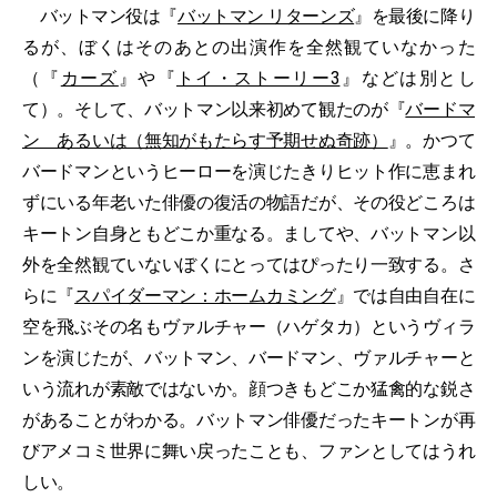
バットマン役は『
バットマン リターンズ
』を最後に降り
るが、ぼくはそのあとの出演作を全然観ていなかった
（『
カーズ
』や『
トイ・ストーリー3
』などは別とし
て）。そして、バットマン以来初めて観たのが『
バードマ
ン あるいは（無知がもたらす予期せぬ奇跡）
』。かつて
バードマンというヒーローを演じたきりヒット作に恵まれ
ずにいる年老いた俳優の復活の物語だが、その役どころは
キートン自身ともどこか重なる。ましてや、バットマン以
外を全然観ていないぼくにとってはぴったり一致する。さ
らに『
スパイダーマン：ホームカミング
』では自由自在に
空を飛ぶその名もヴァルチャー（ハゲタカ）というヴィラ
ンを演じたが、バットマン、バードマン、ヴァルチャーと
いう流れが素敵ではないか。顔つきもどこか猛禽的な鋭さ
があることがわかる。バットマン俳優だったキートンが再
びアメコミ世界に舞い戻ったことも、ファンとしてはうれ
しい。