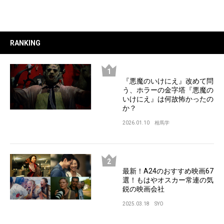
RANKING
『悪魔のいけにえ』改めて問
う、ホラーの金字塔『悪魔の
いけにえ』は何故怖かったの
か？
2026.01.10
相馬学
最新！A24のおすすめ映画67
選！もはやオスカー常連の気
鋭の映画会社
2025.03.18
SYO