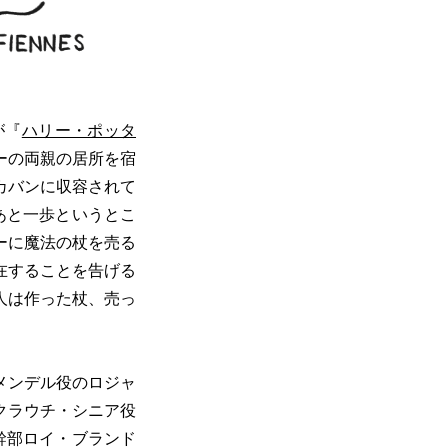
が『
ハリー・ポッタ
ーの両親の居所を宿
カバンに収容されて
あと一歩というとこ
ーに魔法の杖を売る
在することを告げる
人は作った杖、売っ
メンデル役のロジャ
クラウチ・シニア役
幹部ロイ・ブランド