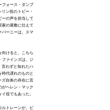
ーフォース・ダンブ
レリン役のトビー・
ビーの声を担当して
実家の屋敷に仕えて
クバーニーは、スマ
を向けると、こちら
・ファインズは、ジ
、言わずと知れたハ
を時代遅れのものと
リーズ自体の存在に言
のがヘレン・マック
ォイ役でもあった。
コルトレーンが、ピ