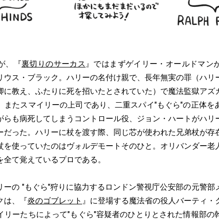
が、『
裏切りのサーカス
』ではまずゲイリー・オールドマン
リウス・ブラック。ハリーの名付け親で、長年無実の罪（ハリ
卿に教え、ふたりに死を招いたとされていた）で魔法監獄アズ
。またスマイリーの上司であり、二重スパイ"もぐら"の正体を
がらも病死してしまうコントロール役、ジョン・ハートがハリ
ーだった。ハリーに杖を渡す際、同じ芯が使われた兄弟杖が存
杖を使っていたのはヴォルデモートそのひと。オリバンダー老
を全て覚えているプロである。
ーの "もぐら"狩りに協力するロンドン警視庁公安部の元警部
クは、『
炎のゴブレット
』に登場する魔法省の役人バーティ・
イリーたちによって"もぐら"容疑者のひとりとされた情報部の