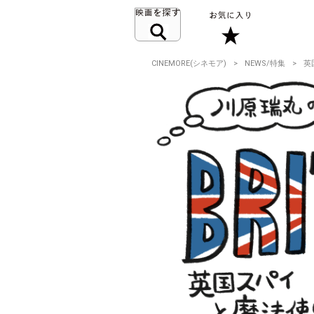
CINEMORE(シネモア)
NEWS/特集
英