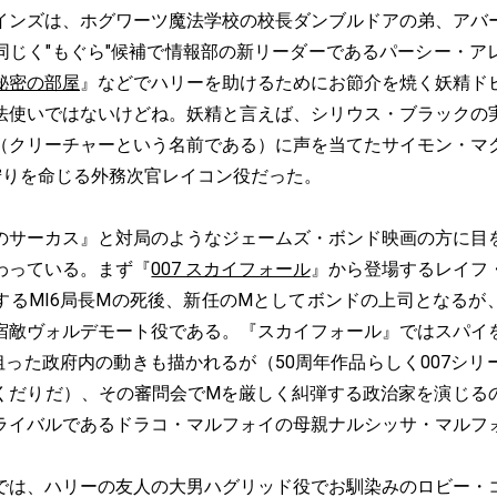
インズは、ホグワーツ魔法学校の校長ダンブルドアの弟、アバ
同じく"もぐら"候補で情報部の新リーダーであるパーシー・ア
秘密の部屋
』などでハリーを助けるためにお節介を焼く妖精ド
法使いではないけどね。妖精と言えば、シリウス・ブラックの
（クリーチャーという名前である）に声を当てたサイモン・マ
"狩りを命じる外務次官レイコン役だった。
サーカス』と対局のようなジェームズ・ボンド映画の方に目
わっている。まず『
007 スカイフォール
』から登場するレイフ
するMI6局長Mの死後、新任のMとしてボンドの上司となるが
宿敵ヴォルデモート役である。『スカイフォール』ではスパイ
狙った政府内の動きも描かれるが（50周年作品らしく007シ
くだりだ）、その審問会でMを厳しく糾弾する政治家を演じる
ライバルであるドラコ・マルフォイの母親ナルシッサ・マルフ
は、ハリーの友人の大男ハグリッド役でお馴染みのロビー・