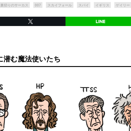
裏切りのサーカス
007
スカイフォール
スパイ
イギリス
ゲイリー
に潜む魔法使いたち