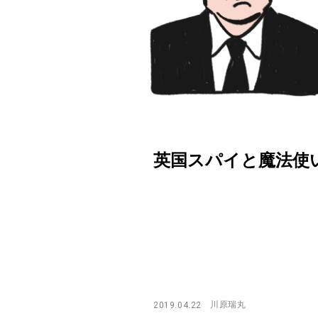
英国スパイと魔法使い【川
川原瑞丸
2019.04.22