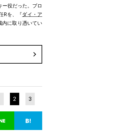
キー役だった。ブロ
任Rを、『
ダイ・ア
城内に取り憑いてい
。
1
2
3