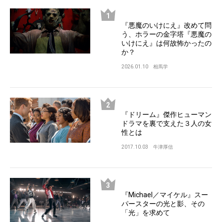
『悪魔のいけにえ』改めて問
う、ホラーの金字塔『悪魔の
いけにえ』は何故怖かったの
か？
2026.01.10
相馬学
『ドリーム』傑作ヒューマン
ドラマを裏で支えた３人の女
性とは
2017.10.03
牛津厚信
『Michael／マイケル』スー
パースターの光と影、その
「光」を求めて