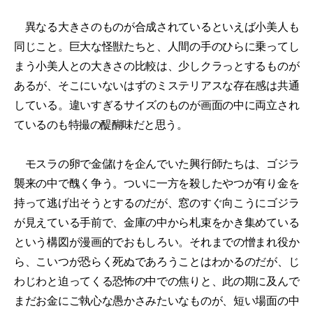
異なる大きさのものが合成されているといえば小美人も
同じこと。巨大な怪獣たちと、人間の手のひらに乗ってし
まう小美人との大きさの比較は、少しクラっとするものが
あるが、そこにいないはずのミステリアスな存在感は共通
している。違いすぎるサイズのものが画面の中に両立され
ているのも特撮の醍醐味だと思う。
モスラの卵で金儲けを企んでいた興行師たちは、ゴジラ
襲来の中で醜く争う。ついに一方を殺したやつが有り金を
持って逃げ出そうとするのだが、窓のすぐ向こうにゴジラ
が見えている手前で、金庫の中から札束をかき集めている
という構図が漫画的でおもしろい。それまでの憎まれ役か
ら、こいつが恐らく死ぬであろうことはわかるのだが、じ
わじわと迫ってくる恐怖の中での焦りと、此の期に及んで
まだお金にご執心な愚かさみたいなものが、短い場面の中