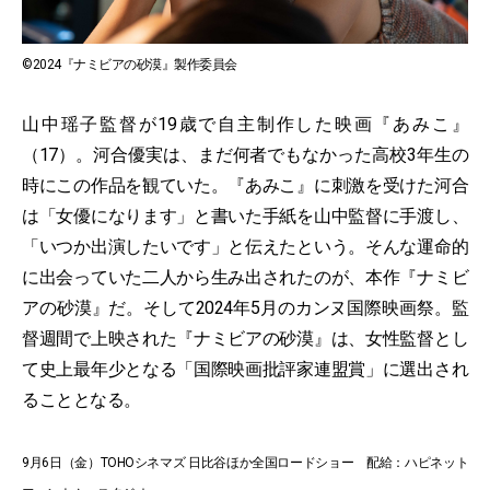
©2024『ナミビアの砂漠』製作委員会
山中瑶子監督が19歳で自主制作した映画『あみこ』
（17）。河合優実は、まだ何者でもなかった高校3年生の
時にこの作品を観ていた。『あみこ』に刺激を受けた河合
は「女優になります」と書いた手紙を山中監督に手渡し、
「いつか出演したいです」と伝えたという。そんな運命的
に出会っていた二人から生み出されたのが、本作『ナミビ
アの砂漠』だ。そして2024年5月のカンヌ国際映画祭。監
督週間で上映された『ナミビアの砂漠』は、女性監督とし
て史上最年少となる「国際映画批評家連盟賞」に選出され
ることとなる。
9月6日（金）TOHOシネマズ 日比谷ほか全国ロードショー 配給：ハピネット