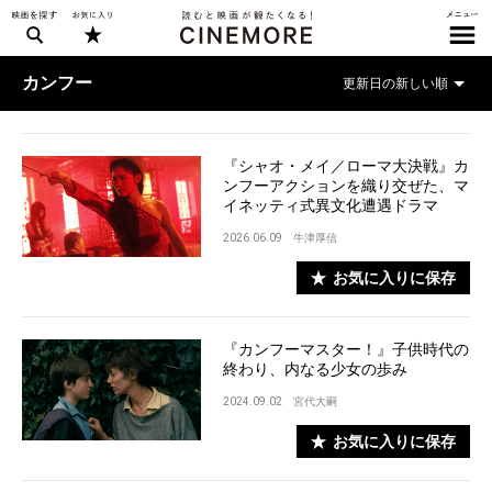
カンフー
『シャオ・メイ／ローマ大決戦』カ
ンフーアクションを織り交ぜた、マ
イネッティ式異文化遭遇ドラマ
2026.06.09
牛津厚信
お気に入りに保存
『カンフーマスター！』子供時代の
終わり、内なる少女の歩み
2024.09.02
宮代大嗣
お気に入りに保存