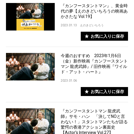
『カンフースタントマン』、黄金時
代の夢【えのきどいちろうの映画あ
かさたな Vol.19】
2023.01.13
えのきどいちろう
お気に入りに保存
今週のおすすめ 2023年1月6日
（金）新作映画『カンフースタント
マン 龍虎武師』/ 旧作映画『ワイル
ド・アット・ハート』
2023.01.06
お気に入りに保存
『カンフースタントマン 龍虎武
師』サモ・ハン 「決してNOと言
わない！」スタントマンたちが語る
驚愕の香港アクション裏面史
【Actor’s Interview Vol.27】