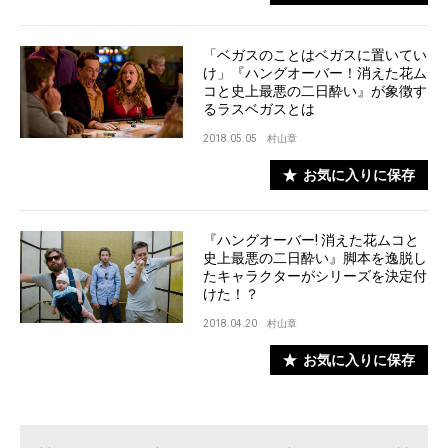
「ベガスのことはベガスに置いてい
け」『ハングオーバー！消えた花ム
コと史上最悪の二日酔い』が象徴す
るラスベガスとは
2018.05.05
村山章
お気に入りに保存
『ハングオーバー! 消えた花ムコと
史上最悪の二日酔い』脚本を逸脱し
たキャラクターがシリーズを決定付
けた！？
2018.04.20
村山章
お気に入りに保存