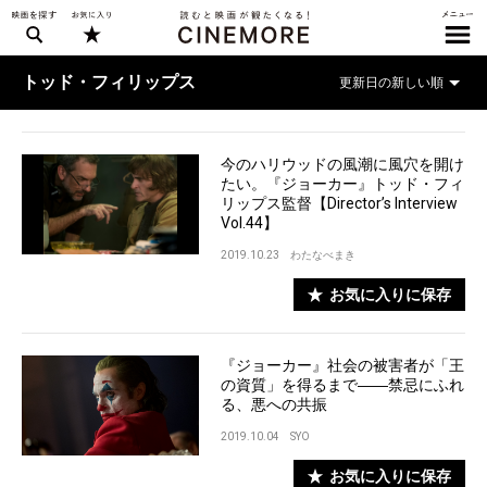
トッド・フィリップス
今のハリウッドの風潮に風穴を開け
たい。『ジョーカー』トッド・フィ
リップス監督【Director’s Interview
Vol.44】
2019.10.23
わたなべまき
お気に入りに保存
『ジョーカー』社会の被害者が「王
の資質」を得るまで――禁忌にふれ
る、悪への共振
2019.10.04
SYO
お気に入りに保存