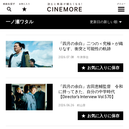
一ノ瀬ワタル
『四月の余白』二つの＜究極＞が織
りなす、衝突と可能性の軌跡
2026.07.08
牛津厚信
お気に入りに保存
『四月の余白』吉田恵輔監督 令和
に持ってきた、自分の中学時代
【Director’s Interview Vol.570】
2026.06.26
村山章
お気に入りに保存