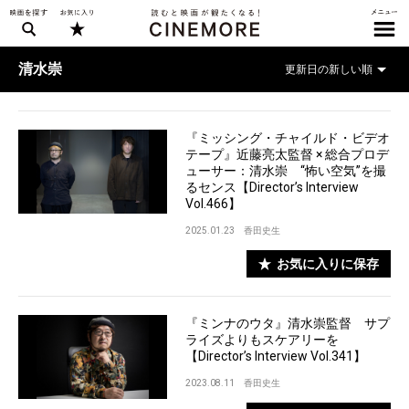
清水崇
『ミッシング・チャイルド・ビデオ
テープ』近藤亮太監督 × 総合プロデ
ューサー：清水崇 “怖い空気”を撮
るセンス【Director’s Interview
Vol.466】
2025.01.23
香田史生
お気に入りに保存
『ミンナのウタ』清水崇監督 サプ
ライズよりもスケアリーを
【Director’s Interview Vol.341】
2023.08.11
香田史生