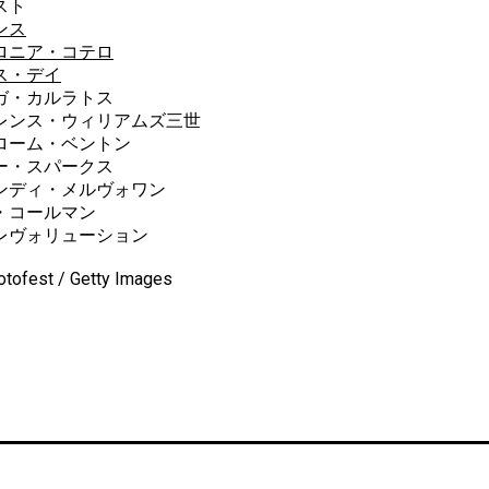
スト
ンス
ロニア・コテロ
ス・デイ
ガ・カルラトス
レンス・ウィリアムズ三世
ローム・ベントン
ー・スパークス
ンディ・メルヴォワン
・コールマン
レヴォリューション
otofest / Getty Images