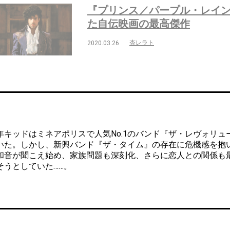
『プリンス／パープル・レイ
た自伝映画の最高傑作
杏レラト
2020.03.26
キッドはミネアポリスで人気No.1のバンド『ザ・レヴォリュ
いた。しかし、新興バンド『ザ・タイム』の存在に危機感を抱
和音が聞こえ始め、家族問題も深刻化、さらに恋人との関係も
そうとしていた……。