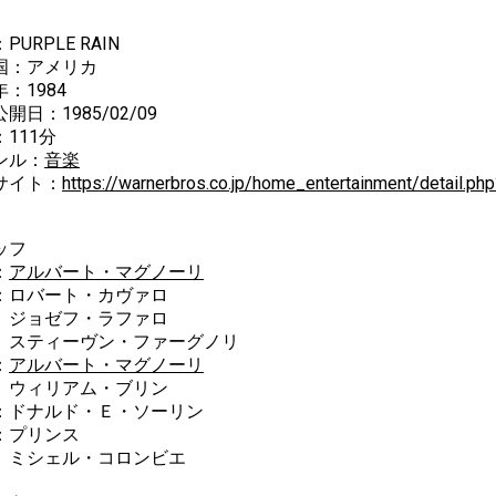
PURPLE RAIN
国：アメリカ
：1984
開日：1985/02/09
111分
ンル：
音楽
サイト：
https://warnerbros.co.jp/home_entertainment/detail.php
ッフ
：
アルバート・マグノーリ
：ロバート・カヴァロ
ョゼフ・ラファロ
ィーヴン・ファーグノリ
：
アルバート・マグノーリ
ィリアム・ブリン
：ドナルド・Ｅ・ソーリン
：プリンス
シェル・コロンビエ