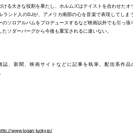
づける大きな役割を果たし、ホルムズはテイストを合わせたオ
ルランド人のDJが、アメリカ南部の心を音楽で表現してしま
ーのソロアルバムをプロデュースするなど映画以外でも引っ張
したソダーバーグから今後も重宝されるに違いない。
れ。雑誌、新聞、映画サイトなどに記事を執筆。配信系作品
表。
http://www.logan-lucky.jp/