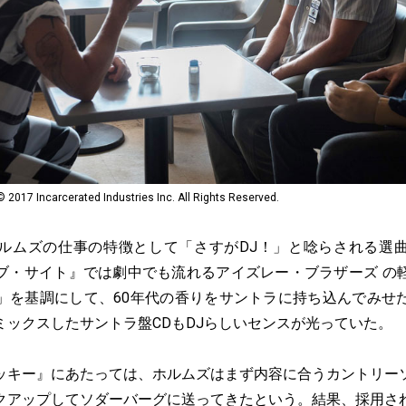
carcerated Industries Inc. All Rights Reserved.
ムズの仕事の特徴として「さすがDJ！」と唸らされる選
ブ・サイト』では劇中でも流れるアイズレー・ブラザーズ の
」を基調にして、60年代の香りをサントラに持ち込んでみせ
ミックスしたサントラ盤CDもDJらしいセンスが光っていた。
キー』にあたっては、ホルムズはまず内容に合うカントリー
クアップしてソダーバーグに送ってきたという。結果、採用さ