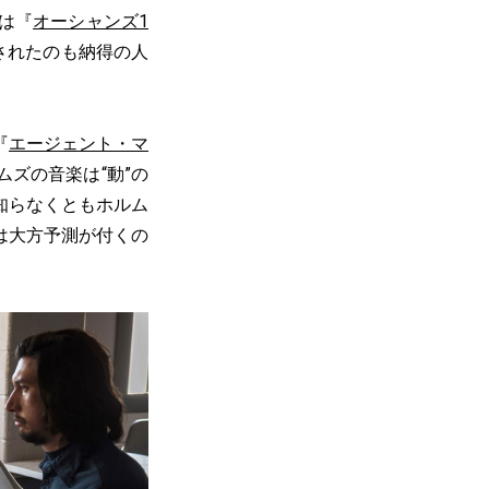
は『
オーシャンズ1
されたのも納得の人
『
エージェント・マ
ムズの音楽は“動”の
知らなくともホルム
は大方予測が付くの