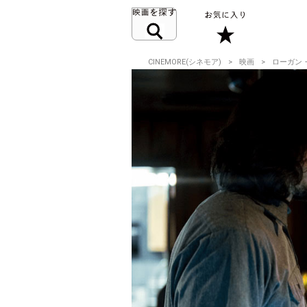
CINEMORE(シネモア)
映画
ローガン