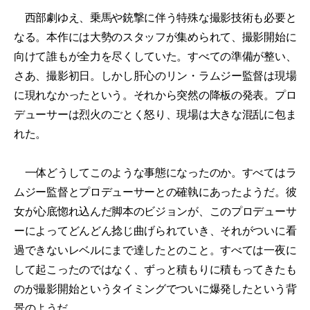
西部劇ゆえ、乗馬や銃撃に伴う特殊な撮影技術も必要と
なる。本作には大勢のスタッフが集められて、撮影開始に
向けて誰もが全力を尽くしていた。すべての準備が整い、
さあ、撮影初日。しかし肝心のリン・ラムジー監督は現場
に現れなかったという。それから突然の降板の発表。プロ
デューサーは烈火のごとく怒り、現場は大きな混乱に包ま
れた。
一体どうしてこのような事態になったのか。すべてはラ
ムジー監督とプロデューサーとの確執にあったようだ。彼
女が心底惚れ込んだ脚本のビジョンが、このプロデューサ
ーによってどんどん捻じ曲げられていき、それがついに看
過できないレベルにまで達したとのこと。すべては一夜に
して起こったのではなく、ずっと積もりに積もってきたも
のが撮影開始というタイミングでついに爆発したという背
景のようだ。