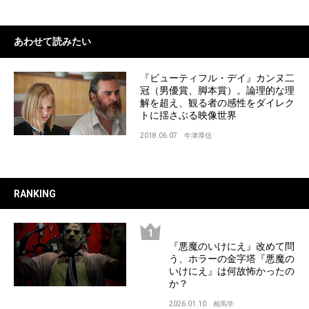
あわせて読みたい
『ビューティフル・デイ』カンヌ二
冠（男優賞、脚本賞）。論理的な理
解を超え、観る者の感性をダイレク
トに揺さぶる映像世界
2018.06.07
牛津厚信
RANKING
『悪魔のいけにえ』改めて問
う、ホラーの金字塔『悪魔の
いけにえ』は何故怖かったの
か？
2026.01.10
相馬学