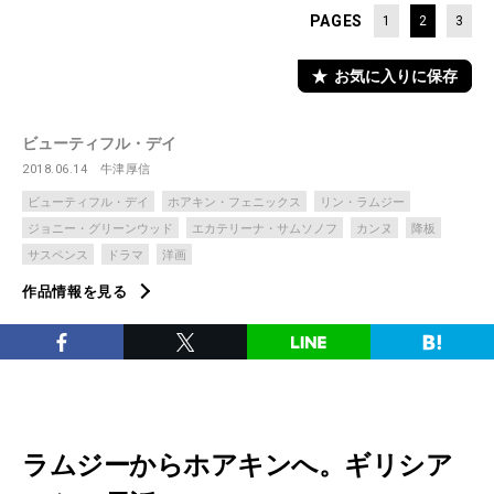
PAGES
1
2
3
お気に入りに保存
ビューティフル・デイ
2018.06.14
牛津厚信
ビューティフル・デイ
ホアキン・フェニックス
リン・ラムジー
ジョニー・グリーンウッド
エカテリーナ・サムソノフ
カンヌ
降板
サスペンス
ドラマ
洋画
作品情報を見る
ラムジーからホアキンへ。ギリシア