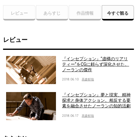
レビュー
あらすじ
作品情報
今すぐ観る
レビュー
『インセプション』“虚構のリアリ
ティー”をCGに頼らず深化させた、
ノーランの傑作
2018.06.10
高森郁哉
『インセプション』夢と現実、精神
探求と身体アクション。相反する要
素を融合させたノーランの知的活劇
2018.06.17
高森郁哉