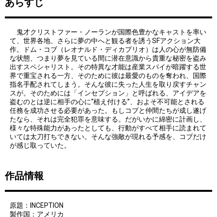
あらすじ
鬼才クリストファー・ノーランが国際色豊かなキャストを率い
て、世界各地、さらに夢の中へと観る者を誘うSFアクション大
作。ドム・コブ（レオナルド・ディカプリオ）は人の心が無防備
な状態、つまり夢を見ている間に潜在意識から貴重な秘密を盗み
出すスペシャリスト。その特異な才能は産業スパイが暗躍する世
界で重宝される一方、そのために彼は最愛のものを奪われ、国際
指名手配されてしまう。そんな彼に失った人生を取り戻すチャン
スが。そのためには「インセプション」と呼ばれる、アイデアを
盗むのとは逆に相手の心に“植え付ける”、およそ不可能とされる
任務を成功させる必要があった。もしコブと仲間たちが成し遂げ
たなら、それは完全犯罪を意味する。だがいかに綿密に計画し、
様々な特殊能力があったとしても、行動がすべて相手に読まれて
いては太刀打ちできない。そんな強敵が現れる予感を、コブだけ
が感じ取っていた。
作品情報
原題：INCEPTION
製作国：アメリカ