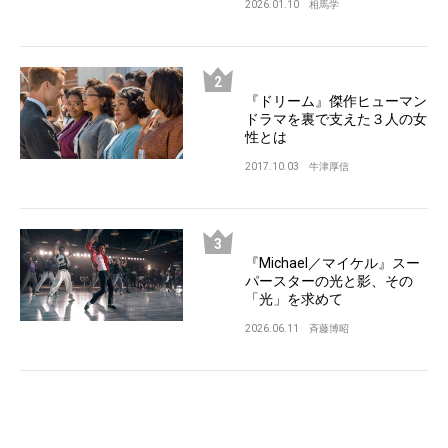
2026.01.10
相馬学
『ドリーム』傑作ヒューマン
ドラマを裏で支えた３人の女
性とは
2017.10.03
牛津厚信
『Michael／マイケル』スー
パースターの光と影、その
「光」を求めて
2026.06.11
斉藤博昭