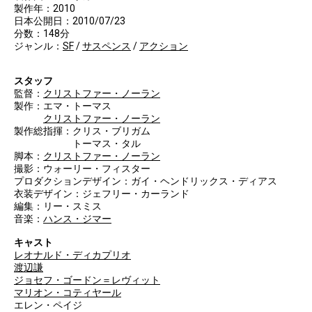
製作年：2010
日本公開日：2010/07/23
分数：148分
ジャンル：
SF
/
サスペンス
/
アクション
スタッフ
監督：
クリストファー・ノーラン
製作：エマ・トーマス
クリストファー・ノーラン
製作総指揮：クリス・ブリガム
トーマス・タル
脚本：
クリストファー・ノーラン
撮影：ウォーリー・フィスター
プロダクションデザイン：ガイ・ヘンドリックス・ディアス
衣装デザイン：ジェフリー・カーランド
編集：リー・スミス
音楽：
ハンス・ジマー
キャスト
レオナルド・ディカプリオ
渡辺謙
ジョセフ・ゴードン＝レヴィット
マリオン・コティヤール
エレン・ペイジ