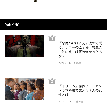
RANKING
『悪魔のいけにえ』改めて問
う、ホラーの金字塔『悪魔の
いけにえ』は何故怖かったの
か？
2026.01.10
相馬学
『ドリーム』傑作ヒューマン
ドラマを裏で支えた３人の女
性とは
2017.10.03
牛津厚信