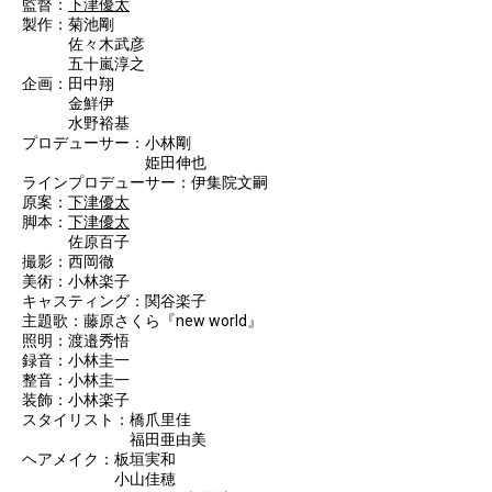
監督：
下津優太
製作：菊池剛
佐々木武彦
五十嵐淳之
企画：田中翔
金鮮伊
水野裕基
プロデューサー：小林剛
姫田伸也
ラインプロデューサー：伊集院文嗣
原案：
下津優太
脚本：
下津優太
佐原百子
撮影：西岡徹
美術：小林楽子
キャスティング：関谷楽子
主題歌：藤原さくら『new world』
照明：渡邉秀悟
録音：小林圭一
整音：小林圭一
装飾：小林楽子
スタイリスト：橋爪里佳
福田亜由美
ヘアメイク：板垣実和
小山佳穂