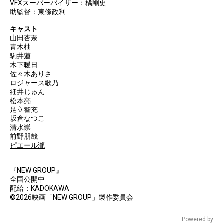
VFXスーパーバイザー：橘剛史
助監督：東條政利
キャスト
山田杏奈
青木柚
駒井蓮
木下暖日
佐々木ありさ
ロジャース歌乃
細井じゅん
松本亮
足立智充
坂倉なつこ
清水崇
前野朋哉
ピエール瀧
『NEW GROUP』
全国公開中
配給：KADOKAWA
©2026映画「NEW GROUP」製作委員会
Powered by