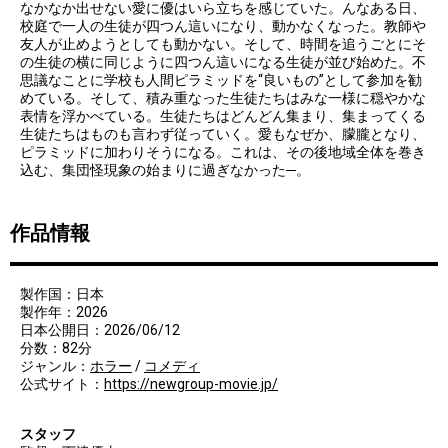
なかなか出せない愛に優はいら立ちを感じていた。んなある日、
校庭で一人の生徒が四つん這いになり、動かなくなった。教師や
友人が止めようとしても動かない。そして、時間を追うごとにそ
の生徒の横に同じように四つん這いになる生徒が並び始めた。不
思議なことに学校も人間ピラミッドを“良いもの”として参加を勧
めている。そして、積み重なった生徒たちはみな一様に穏やかな
表情を浮かべている。生徒たちはどんどん集まり、集まってくる
生徒たちはものも言わず従っていく。愛もなぜか、朦朧となり、
ピラミッドに加わりそうになる。これは、その後地域全体を巻き
込む、集団怪現象の始まりに過ぎなかった─。
作品情報
製作国：日本
製作年：2026
日本公開日：2026/06/12
分数：82分
ジャンル：
ホラー
/
コメディ
公式サイト：
https://newgroup-movie.jp/
スタッフ