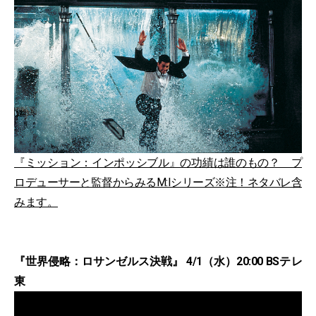
『ミッション：インポッシブル』の功績は誰のもの？ プ
ロデューサーと監督からみるM:Iシリーズ※注！ネタバレ含
みます。
『世界侵略：ロサンゼルス決戦』 4/1（水）20:00 BSテレ
東