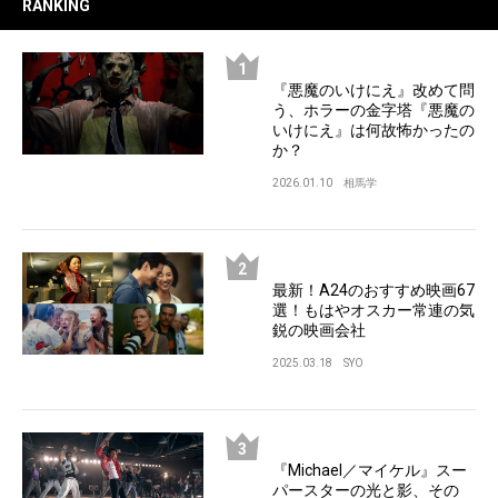
RANKING
『悪魔のいけにえ』改めて問
う、ホラーの金字塔『悪魔の
いけにえ』は何故怖かったの
か？
2026.01.10
相馬学
最新！A24のおすすめ映画67
選！もはやオスカー常連の気
鋭の映画会社
2025.03.18
SYO
『Michael／マイケル』スー
パースターの光と影、その