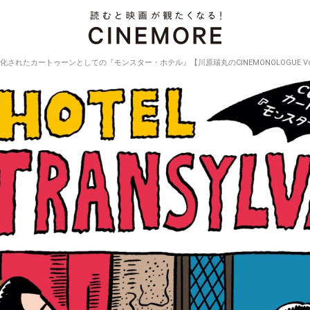
G化されたカートゥーンとしての『モンスター・ホテル』【川原瑞丸のCINEMONOLOGUE Vol