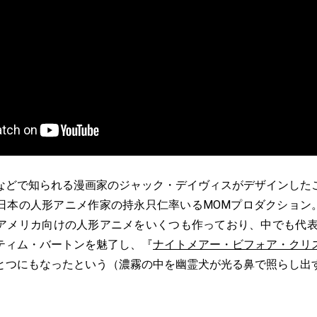
どで知られる漫画家のジャック・デイヴィスがデザインした
日本の人形アニメ作家の持永只仁率いるMOMプロダクション。
アメリカ向けの人形アニメをいくつも作っており、中でも代
ティム・バートンを魅了し、『
ナイトメアー・ビフォア・クリ
とつにもなったという（濃霧の中を幽霊犬が光る鼻で照らし出