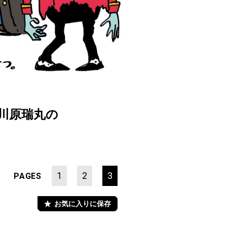
川原瑞丸の
1
2
3
PAGES
お気に入りに保存