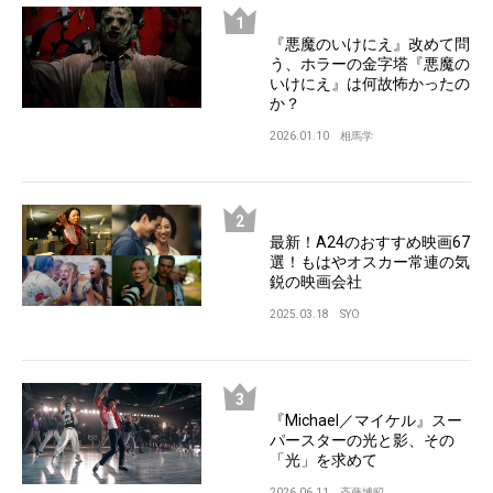
『悪魔のいけにえ』改めて問
う、ホラーの金字塔『悪魔の
いけにえ』は何故怖かったの
か？
2026.01.10
相馬学
最新！A24のおすすめ映画67
選！もはやオスカー常連の気
鋭の映画会社
2025.03.18
SYO
『Michael／マイケル』スー
パースターの光と影、その
「光」を求めて
2026.06.11
斉藤博昭