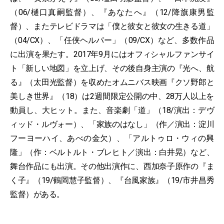
（06/樋口真嗣監督）、『あなたへ』（12/降旗康男監
督）、またテレビドラマは「僕と彼女と彼女の生きる道」
（04/CX）、「任侠ヘルパー」（09/CX）など、多数作品
に出演を果たす。2017年9月にはオフィシャルファンサイ
ト「新しい地図」を立上げ、その後自身主演の『光へ、航
る』（太田光監督）を収めたオムニバス映画『クソ野郎と
美しき世界』（18）は2週間限定公開の中、28万人以上を
動員し、大ヒット。また、音楽劇「道」（18/演出：デヴ
ィッド・ルヴォー）、「家族のはなし」（作／演出：淀川
フーヨーハイ、あべの金欠）、「アルトゥロ・ウィの興
隆」（作：ベルトルト・ブレヒト／演出：白井晃）など、
舞台作品にも出演。その他出演作に、西加奈子原作の『ま
く子』（19/鶴岡慧子監督）、『台風家族』（19/市井昌秀
監督）がある。