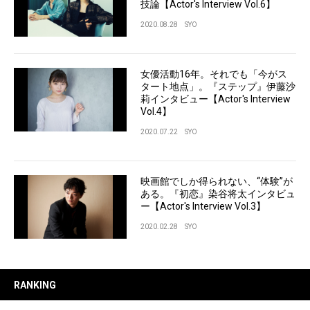
技論【Actor's Interview Vol.6】
2020.08.28
SYO
女優活動16年。それでも「今がス
タート地点」。『ステップ』伊藤沙
莉インタビュー【Actor's Interview
Vol.4】
2020.07.22
SYO
映画館でしか得られない、“体験”が
ある。『初恋』染谷将太インタビュ
ー【Actor's Interview Vol.3】
2020.02.28
SYO
RANKING