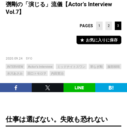
彅剛の「演じる」流儀【Actor's Interview
Vol.7】
PAGES
1
2
3
お気に入りに保存
2020.09.24
SYO
INTERVIEW
Actor’s Interview
ミッドナイトスワン
草なぎ剛
服部樹咲
水川あさみ
田口トモロヲ
内田英治
仕事は選ばない。失敗も恐れない