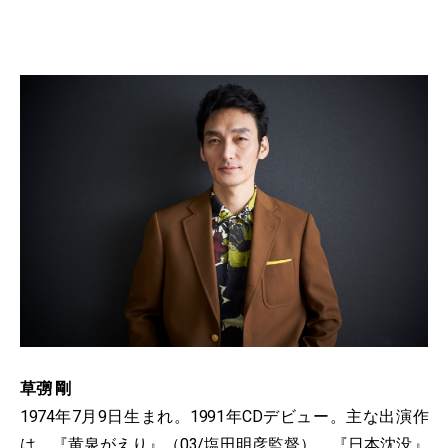
草彅 剛
1974年7月9日生まれ。1991年CDデビュー。主な出演作
は、『黄泉がえり』（03/塩田明彦監督）、『日本沈没』