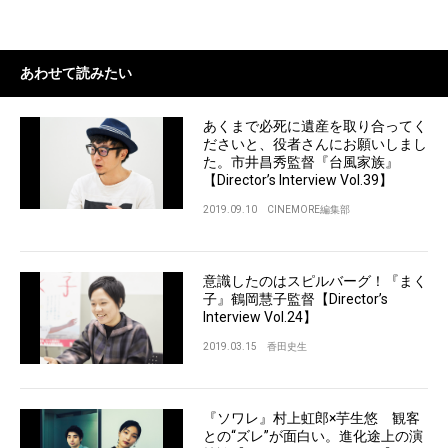
あわせて読みたい
あくまで必死に遺産を取り合ってく
ださいと、役者さんにお願いしまし
た。市井昌秀監督『台風家族』
【Director’s Interview Vol.39】
2019.09.10
CINEMORE編集部
意識したのはスピルバーグ！『まく
子』鶴岡慧子監督【Director’s
Interview Vol.24】
2019.03.15
香田史生
『ソワレ』村上虹郎×芋生悠 観客
との“ズレ”が面白い。進化途上の演