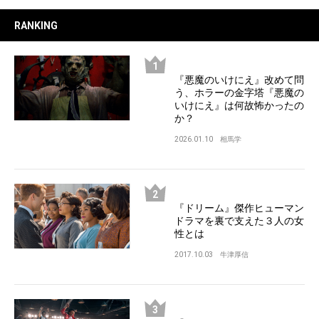
RANKING
『悪魔のいけにえ』改めて問
う、ホラーの金字塔『悪魔の
いけにえ』は何故怖かったの
か？
2026.01.10
相馬学
『ドリーム』傑作ヒューマン
ドラマを裏で支えた３人の女
性とは
2017.10.03
牛津厚信