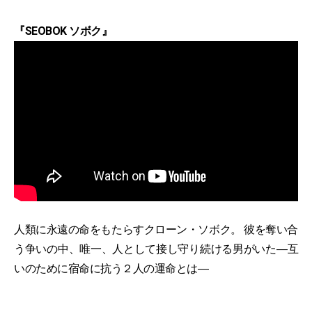
『SEOBOK ソボク』
人類に永遠の命をもたらすクローン・ソボク。 彼を奪い合
う争いの中、唯一、人として接し守り続ける男がいた―互
いのために宿命に抗う２人の運命とは―