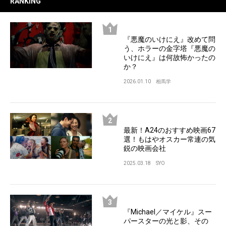
RANKING
『悪魔のいけにえ』改めて問
う、ホラーの金字塔『悪魔の
いけにえ』は何故怖かったの
か？
2026.01.10
相馬学
最新！A24のおすすめ映画67
選！もはやオスカー常連の気
鋭の映画会社
2025.03.18
SYO
『Michael／マイケル』スー
パースターの光と影、その