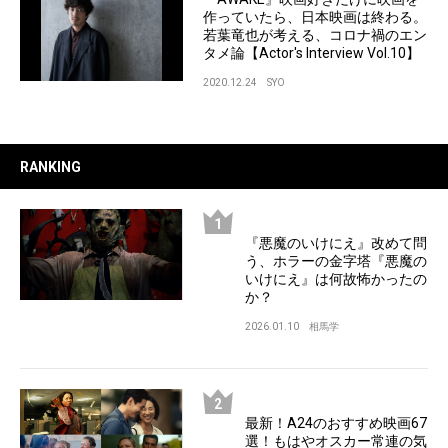
作っていたら、日本映画は終わる。
若葉竜也が考える、コロナ禍のエン
タメ論【Actor's Interview Vol.10】
2020.12.24
SYO
RANKING
『悪魔のいけにえ』改めて問
う、ホラーの金字塔『悪魔の
いけにえ』は何故怖かったの
か？
2026.01.10
相馬学
最新！A24のおすすめ映画67
選！もはやオスカー常連の気