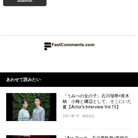
Submit
FastComments.com
あわせて読みたい
『うみべの女の子』石川瑠華×青木
柚 小梅と磯辺として、そこにいた
夏【Actor’s Interview Vol.15】
2021.08.19
香田史生
『Arc アーク』石川慶監督×芳根京