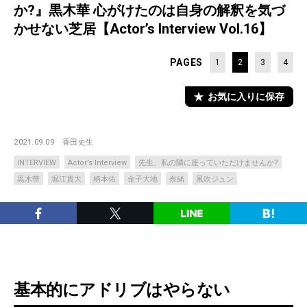
か?』黒木華 心がけたのは自身の解釈を気づ
かせない芝居【Actor’s Interview Vol.16】
PAGES
1
2
3
4
お気に入りに保存
2021.09.09
香田史生
INTERVIEW
Actor’s Interview
先生、私の隣に座っていただけませんか?
黒木華
堀江貴大
柄本佑
金子大地
奈緒
風吹ジュン
基本的にアドリブはやらない