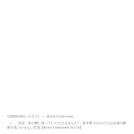
CINEMORE(シネモア)
Actor‘s Interview
『先生、私の隣に座っていただけませんか?』黒木華 心がけたのは自身の解
釈を気づかせない芝居【Actor’s Interview Vol.16】