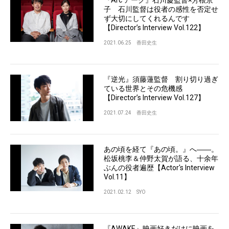
子 石川監督は役者の感性を否定せ
ず大切にしてくれるんです
【Director’s Interview Vol.122】
2021.06.25
香田史生
『逆光』須藤蓮監督 割り切り過ぎ
ている世界とその危機感
【Director’s Interview Vol.127】
2021.07.24
香田史生
あの頃を経て『あの頃。』へ――。
松坂桃李＆仲野太賀が語る、十余年
ぶんの役者遍歴【Actor's Interview
Vol.11】
2021.02.12
SYO
『AWAKE』映画好きだけに映画を