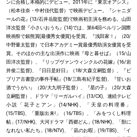
ンに合格し本格的にデビュー。2011年に『東京オアシス』
（松本佳奈・中村佳代監督）で映画デビュー。『シャニダ
ールの花』(13/石井岳龍監督)で映画初主演を務める。山田
洋次監督『小さいおうち』(14)では、第64回ベルリン国際
映画祭で銀熊賞(最優秀女優賞)を受賞。『浅田家！』（20/
中野量太監督）で日本アカデミー賞最優秀助演女優賞を受
賞。そのほかの主な出演作に映画『母と暮せば』（15/山
田洋次監督）、『リップヴァンウィンクルの花嫁』(16/岩
井俊二監督)、『日日是好日』（18/大森立嗣監督）、『ビ
ブリア古書堂の事件手帖』(18/三島有紀子監督)、『甘いお
酒でうがい』（20/大九明子監督）、『星の子』（20/大森
立嗣監督）、ドラマ「リーガルハイ」(13/CX)、連続テレビ
小説「花子とアン」(14/NHK)、「天皇の料理番」
(15/TBS)、「重版出来!」（16/TBS）、「みをつくし料理
帖」(17/NHK)、大河ドラマ「西郷どん」(18/NHK)、「獣に
なれない私たち」(18/NTV)、「凪のお暇」(19/TBS)、「イ