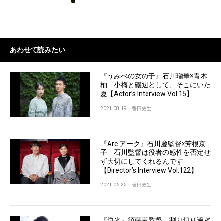
あわせて読みたい
『うみべの女の子』石川瑠華×青木
柚 小梅と磯辺として、そこにいた
夏【Actor’s Interview Vol.15】
2021.08.19
香田史生
『Arc アーク』石川慶監督×芳根京
子 石川監督は役者の感性を否定せ
ず大切にしてくれるんです
【Director’s Interview Vol.122】
2021.06.25
香田史生
『逆光』須藤蓮監督 割り切り過ぎ