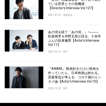
ている世界とその危機感
【Director’s Interview Vol.127】
2021.07.24
香田史生
あの頃を経て『あの頃。』へ――。
松坂桃李＆仲野太賀が語る、十余年
ぶんの役者遍歴【Actor's Interview
Vol.11】
2021.02.12
SYO
『AWAKE』映画好きだけに映画を
作っていたら、日本映画は終わる。
若葉竜也が考える、コロナ禍のエン
タメ論【Actor's Interview Vol.10】
2020.12.24
SYO