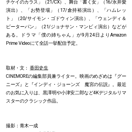
チケイのカラス」（21/CX）、舞台「書く女」（16/永井愛
演出）、「お勢登場」（17/倉持裕演出）、「ハムレッ
ト」（20/サイモン・ゴドウィン演出）、「ウェンディ＆
ピーターパン」（21/ジョナサン・マンビィ演出）などが
ある。ドラマ「僕の姉ちゃん」が9月24日よりAmazon
Prime Videoにて全話一挙配信予定。
取材・文：
香田史生
CINEMOREの編集部員兼ライター。映画のめざめは『グー
ニーズ』と『インディ・ジョーンズ 魔宮の伝説』。最近
のお気に入りは、黒澤明や小津安二郎など4Kデジタルリマ
スターのクラシック作品。
撮影：青木一成