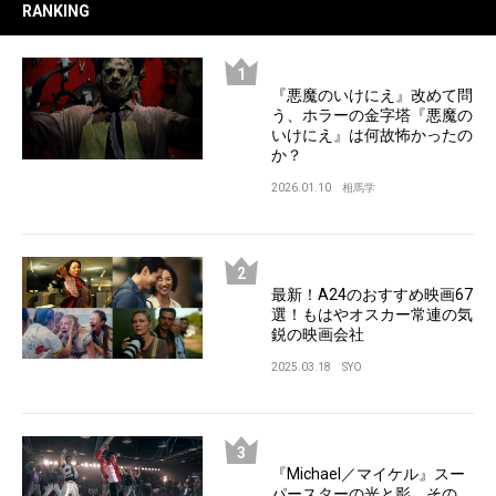
RANKING
『悪魔のいけにえ』改めて問
う、ホラーの金字塔『悪魔の
いけにえ』は何故怖かったの
か？
2026.01.10
相馬学
最新！A24のおすすめ映画67
選！もはやオスカー常連の気
鋭の映画会社
2025.03.18
SYO
『Michael／マイケル』スー
パースターの光と影、その