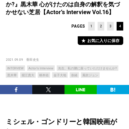
か?』黒木華 心がけたのは自身の解釈を気づ
かせない芝居【Actor’s Interview Vol.16】
PAGES
1
2
3
4
お気に入りに保存
2021.09.09
香田史生
INTERVIEW
Actor’s Interview
先生、私の隣に座っていただけませんか?
黒木華
堀江貴大
柄本佑
金子大地
奈緒
風吹ジュン
ミシェル・ゴンドリーと韓国映画が