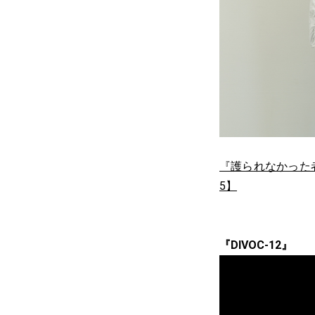
『護られなかった者たち
5】
『DIVOC-12』