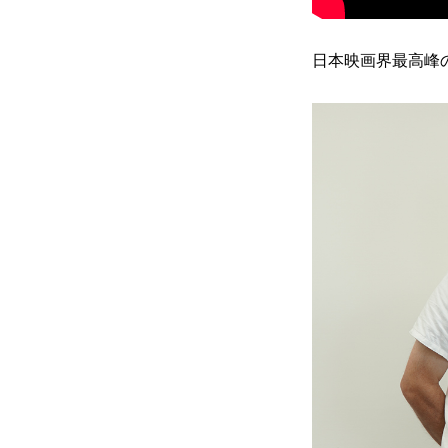
⽇本映画界最⾼峰