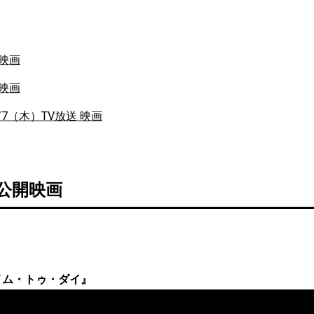
開映画
開映画
0/7（木）TV放送 映画
 公開映画
イム・トゥ・ダイ』