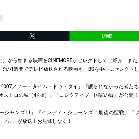
め
日（金）から始まる映画をCINEMOREがセレクトしてご紹介！また
までの1週間でテレビ放送される映画も、BSを中心にセレクト
007／ノー・タイム・トゥ・ダイ』『護られなかった者たちへ』
リオストロの城（4K版）』『コレクティブ 国家の嘘』が公開！
ーシャンズ11』『インディ・ジョーンズ／最後の聖戦』『
ャブル』が放送！お見逃しなく！