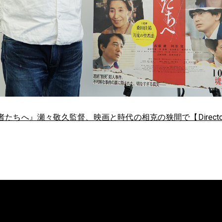
へ』瀬々敬久監督、映画と時代の相克の狭間で【Director’s Inte