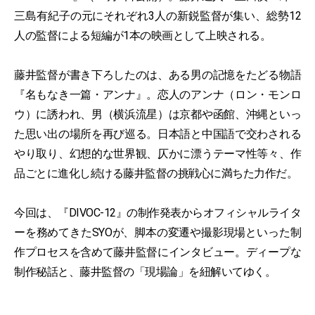
三島有紀子の元にそれぞれ3人の新鋭監督が集い、総勢12
人の監督による短編が1本の映画として上映される。
藤井監督が書き下ろしたのは、ある男の記憶をたどる物語
『名もなき一篇・アンナ』。恋人のアンナ（ロン・モンロ
ウ）に誘われ、男（横浜流星）は京都や函館、沖縄といっ
た思い出の場所を再び巡る。日本語と中国語で交わされる
やり取り、幻想的な世界観、仄かに漂うテーマ性等々、作
品ごとに進化し続ける藤井監督の挑戦心に満ちた力作だ。
今回は、『DIVOC-12』の制作発表からオフィシャルライタ
ーを務めてきたSYOが、脚本の変遷や撮影現場といった制
作プロセスを含めて藤井監督にインタビュー。ディープな
制作秘話と、藤井監督の「現場論」を紐解いてゆく。