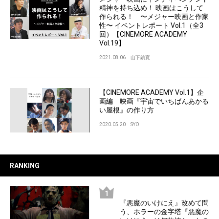
精神を持ち込め！ 映画はこうして
作られる！ 〜メジャー映画と作家
性〜 イベントレポート Vol.1（全3
回）【CINEMORE ACADEMY
Vol.19】
2021.08.06
山下鎮寛
【CINEMORE ACADEMY Vol.1】企
画編 映画『宇宙でいちばんあかる
い屋根』の作り方
2020.05.20
SYO
RANKING
『悪魔のいけにえ』改めて問
う、ホラーの金字塔『悪魔の