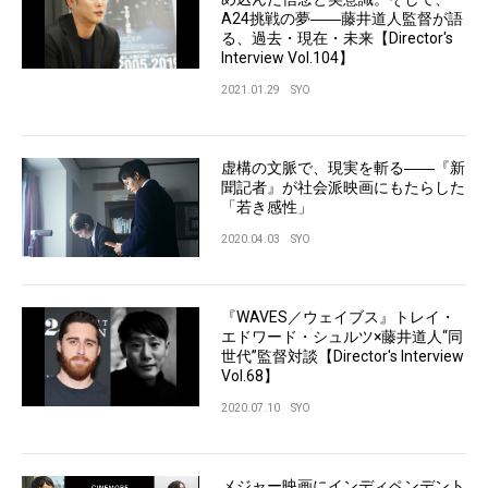
A24挑戦の夢――藤井道人監督が語
る、過去・現在・未来【Director's
Interview Vol.104】
2021.01.29
SYO
虚構の文脈で、現実を斬る――『新
聞記者』が社会派映画にもたらした
「若き感性」
2020.04.03
SYO
『WAVES／ウェイブス』トレイ・
エドワード・シュルツ×藤井道人“同
世代”監督対談【Director's Interview
Vol.68】
2020.07.10
SYO
メジャー映画にインディペンデント