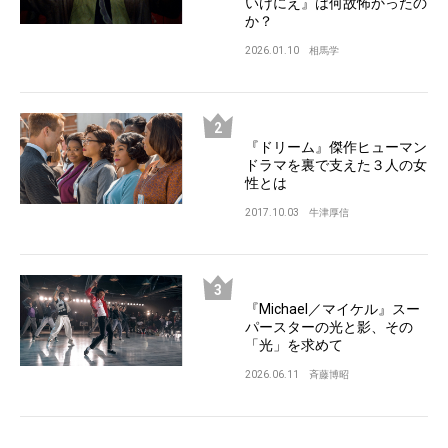
いけにえ』は何故怖かったの
か？
2026.01.10
相馬学
『ドリーム』傑作ヒューマン
ドラマを裏で支えた３人の女
性とは
2017.10.03
牛津厚信
『Michael／マイケル』スー
パースターの光と影、その
「光」を求めて
2026.06.11
斉藤博昭