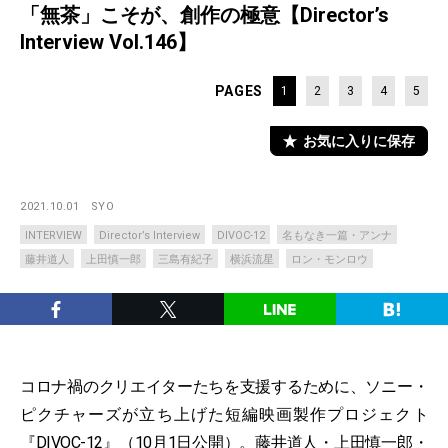
「無茶」こそが、創作の極意【Director’s
Interview Vol.146】
PAGES
1
2
3
4
5
お気に入りに保存
2021.10.01
SYO
INTERVIEW
Director’s Interview
DIVOC-12
名もなき一篇・アンナ
藤井道人
上田慎一郎
三島有紀子
横浜流星
ロン・モンロウ
コロナ禍のクリエイターたちを支援するために、ソニー・
ピクチャーズが立ち上げた短編映画製作プロジェクト
『DIVOC-12』（10月1日公開）。藤井道人・上田慎一郎・