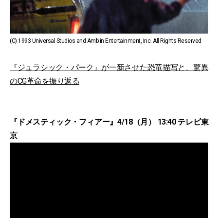
(C) 1993 Universal Studios and Amblin Entertainment, Inc. All Rights Reserved
『ジュラシック・パーク』が一新させた恐竜描写と、驚異
のCG革命を振り返る
『ドメスティック・フィアー』4/18（月） 13:40 テレビ東
京