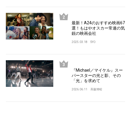
最新！A24のおすすめ映画67
選！もはやオスカー常連の気
鋭の映画会社
2025.03.18
SYO
『Michael／マイケル』スー
パースターの光と影、その
「光」を求めて
2026.06.11
斉藤博昭